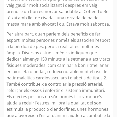
vaig gaudir molt socialitzant i després em vaig
prendre un bon esmorzar saludable al Coffee To Be:
té xai amb llet de civada i una torrada de pa de
massa mare amb alvocat i ou. Estava molt saborosa.
Per altra part, quan parlem dels beneficis de fer
esport, moltes persones només els associen l’esport
a la pèrdua de pes, però la realitat és molt més
àmplia. Diversos estudis mèdics indiquen que
dedicar almenys 150 minuts a la setmana a activitats
físiques moderades, com caminar a bon ritme, anar
en bicicleta o nedar, redueix notablement el risc de
patir malalties cardiovasculars i diabetis de tipus 2.
També contribueix a controlar la pressió arterial,
reforçar els ossos i enfortir el sistema immunitari.
Els efectes positius no són només físics: moure’s
ajuda a reduir l’estrès, millora la qualitat del son i
estimula la producció d’endorfines, unes hormones
que afavoreixen l’estat d’ànim i ajuden a combatre la