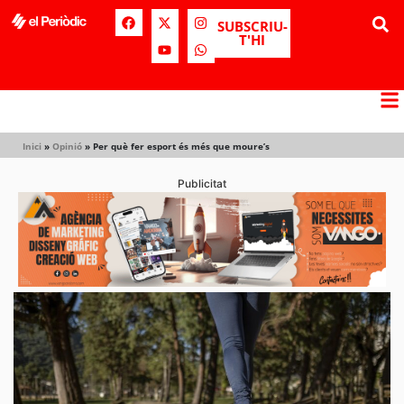
SUBSCRIU-
T'HI
Inici
»
Opinió
»
Per què fer esport és més que moure’s
Publicitat