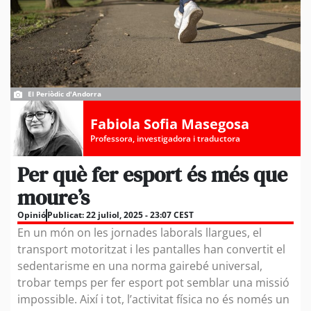
El Periòdic d'Andorra
Fabiola Sofia Masegosa
Professora, investigadora i traductora
Per què fer esport és més que
moure’s
Opinió
Publicat:
22 juliol, 2025 - 23:07 CEST
En un món on les jornades laborals llargues, el
transport motoritzat i les pantalles han convertit el
sedentarisme en una norma gairebé universal,
trobar temps per fer esport pot semblar una missió
impossible. Així i tot, l’activitat física no és només un