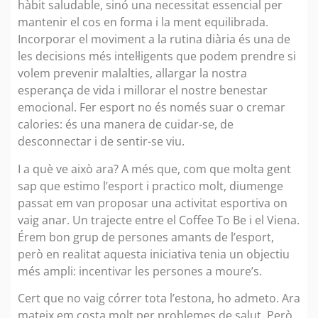
hàbit saludable, sinó una necessitat essencial per
mantenir el cos en forma i la ment equilibrada.
Incorporar el moviment a la rutina diària és una de
les decisions més intel·ligents que podem prendre si
volem prevenir malalties, allargar la nostra
esperança de vida i millorar el nostre benestar
emocional. Fer esport no és només suar o cremar
calories: és una manera de cuidar-se, de
desconnectar i de sentir-se viu.
I a què ve això ara? A més que, com que molta gent
sap que estimo l’esport i practico molt, diumenge
passat em van proposar una activitat esportiva on
vaig anar. Un trajecte entre el Coffee To Be i el Viena.
Érem bon grup de persones amants de l’esport,
però en realitat aquesta iniciativa tenia un objectiu
més ampli: incentivar les persones a moure’s.
Cert que no vaig córrer tota l’estona, ho admeto. Ara
mateix em costa molt per problemes de salut. Però