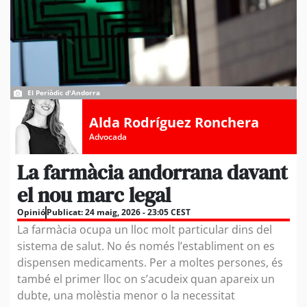
El Periòdic d'Andorra
Alda Rodríguez Ronchera
Advocada
La farmàcia andorrana davant
el nou marc legal
Opinió
Publicat:
24 maig, 2026 - 23:05 CEST
La farmàcia ocupa un lloc molt particular dins del
sistema de salut. No és només l’establiment on es
dispensen medicaments. Per a moltes persones, és
també el primer lloc on s’acudeix quan apareix un
dubte, una molèstia menor o la necessitat