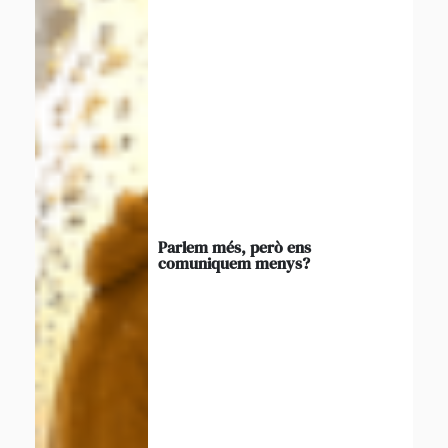
Parlem més, però ens
comuniquem menys?