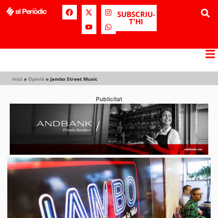
SUBSCRIU-
T'HI
Inici
»
Opinió
»
Jambo Street Music
Publicitat