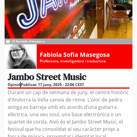
El Periòdic d'Andorra
Fabiola Sofia Masegosa
Professora, investigadora i traductora
Jambo Street Music
Opinió
Publicat:
17 juny, 2025 - 22:06 CEST
Durant un cap de setmana de juny, el centre històric
d’Andorra la Vella canvia de ritme. L’olor de pedra
antiga es barreja amb els acords d’una guitarra
elèctrica, una veu soul, una base electrònica o un
quartet de corda. Això és el Jambo Street Music, el
festival que ha consolidat el seu caràcter propi a
força de música, proximitat i identitat local.