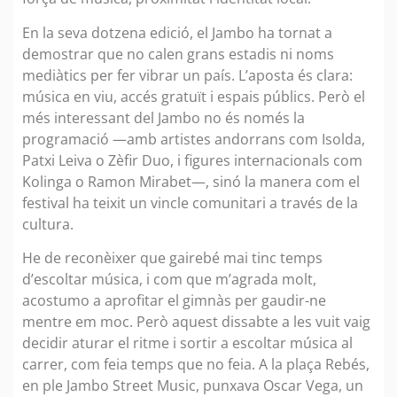
En la seva dotzena edició, el Jambo ha tornat a
demostrar que no calen grans estadis ni noms
mediàtics per fer vibrar un país. L’aposta és clara:
música en viu, accés gratuït i espais públics. Però el
més interessant del Jambo no és només la
programació —amb artistes andorrans com Isolda,
Patxi Leiva o Zèfir Duo, i figures internacionals com
Kolinga o Ramon Mirabet—, sinó la manera com el
festival ha teixit un vincle comunitari a través de la
cultura.
He de reconèixer que gairebé mai tinc temps
d’escoltar música, i com que m’agrada molt,
acostumo a aprofitar el gimnàs per gaudir-ne
mentre em moc. Però aquest dissabte a les vuit vaig
decidir aturar el ritme i sortir a escoltar música al
carrer, com feia temps que no feia. A la plaça Rebés,
en ple Jambo Street Music, punxava Oscar Vega, un