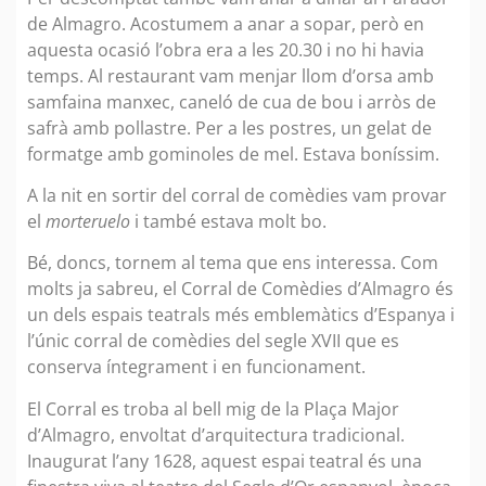
de Almagro. Acostumem a anar a sopar, però en
aquesta ocasió l’obra era a les 20.30 i no hi havia
temps. Al restaurant vam menjar llom d’orsa amb
samfaina manxec, caneló de cua de bou i arròs de
safrà amb pollastre. Per a les postres, un gelat de
formatge amb gominoles de mel. Estava boníssim.
A la nit en sortir del corral de comèdies vam provar
el
morteruelo
i també estava molt bo.
Bé, doncs, tornem al tema que ens interessa. Com
molts ja sabreu, el Corral de Comèdies d’Almagro és
un dels espais teatrals més emblemàtics d’Espanya i
l’únic corral de comèdies del segle XVII que es
conserva íntegrament i en funcionament.
El Corral es troba al bell mig de la Plaça Major
d’Almagro, envoltat d’arquitectura tradicional.
Inaugurat l’any 1628, aquest espai teatral és una