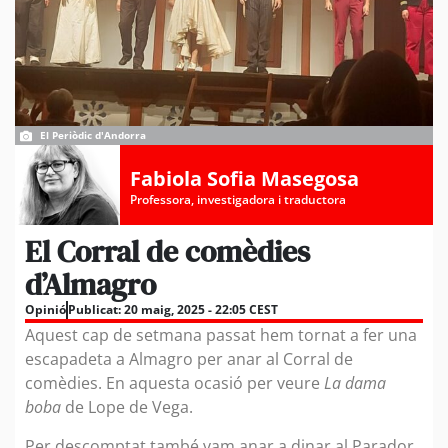
El Periòdic d'Andorra
Fabiola Sofia Masegosa
Professora, investigadora i traductora
El Corral de comèdies
d’Almagro
Opinió
Publicat:
20 maig, 2025 - 22:05 CEST
Aquest cap de setmana passat hem tornat a fer una
escapadeta a Almagro per anar al Corral de
comèdies. En aquesta ocasió per veure
La dama
boba
de Lope de Vega.
Per descomptat també vam anar a dinar al Parador