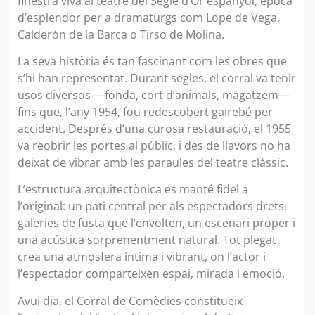
finestra viva al teatre del Segle d’Or espanyol, època
d’esplendor per a dramaturgs com Lope de Vega,
Calderón de la Barca o Tirso de Molina.
La seva història és tan fascinant com les obres que
s’hi han representat. Durant segles, el corral va tenir
usos diversos —fonda, cort d’animals, magatzem—
fins que, l’any 1954, fou redescobert gairebé per
accident. Després d’una curosa restauració, el 1955
va reobrir les portes al públic, i des de llavors no ha
deixat de vibrar amb les paraules del teatre clàssic.
L’estructura arquitectònica es manté fidel a
l’original: un pati central per als espectadors drets,
galeries de fusta que l’envolten, un escenari proper i
una acústica sorprenentment natural. Tot plegat
crea una atmosfera íntima i vibrant, on l’actor i
l’espectador comparteixen espai, mirada i emoció.
Avui dia, el Corral de Comèdies constitueix