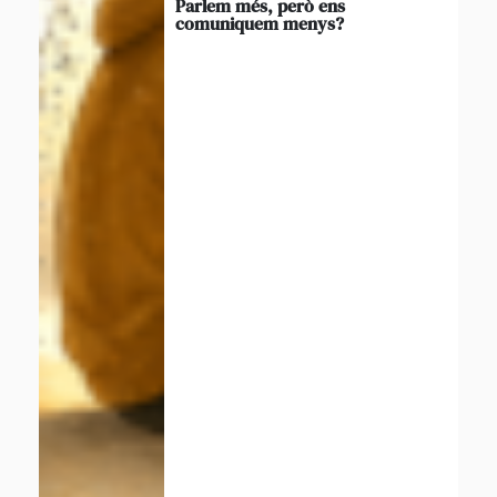
Parlem més, però ens
comuniquem menys?