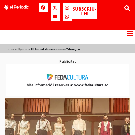
SUBSCRIU-
T'HI
Inici
»
Opinió
»
El Corral de comèdies d’Almagro
Publicitat