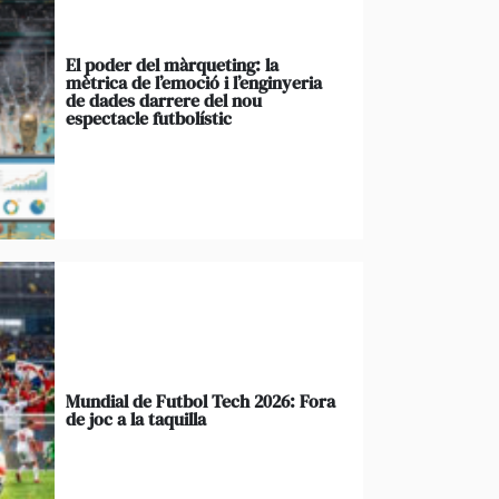
El poder del màrqueting: la
mètrica de l’emoció i l’enginyeria
de dades darrere del nou
espectacle futbolístic
Mundial de Futbol Tech 2026: Fora
de joc a la taquilla