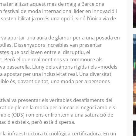
a materialitzar aquest mes de maig a Barcelona
n festival de moda internacional líder en innovació i
ostenibilitat ja no és una opció, sinó l’única via de
a’ va aportar una aura de glamur per a una posada en
tlles. Dissenyadors increïbles van presentar
es que oscil·laven entre el disruptiu, el
ic. Però el que realment ens va commoure als
va passarel·la. Lluny dels cànons rígids i els «models
va apostar per una inclusivitat real. Una diversitat
ble és, davant de tot, una moda per a persones
stival va presentar els veritables desafiaments del
trat de ple en la moda per alinear el negoci amb els
ble (ODS) i on ens enfrontem a una saturació de
mació existeix, però està dispersa.
la infraestructura tecnològica certificadora. En un