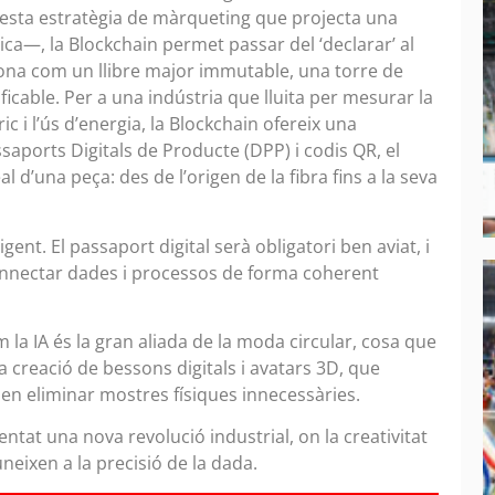
sta estratègia de màrqueting que projecta una
ica—, la Blockchain permet passar del ‘declarar’ al
iona com un llibre major immutable, una torre de
ficable. Per a una indústria que lluita per mesurar la
ic i l’ús d’energia, la Blockchain ofereix una
assaports Digitals de Producte (DPP) i codis QR, el
l d’una peça: des de l’origen de la fibra fins a la seva
ent. El passaport digital serà obligatori ben aviat, i
nnectar dades i processos de forma coherent
a IA és la gran aliada de la moda circular, cosa que
la creació de bessons digitals i avatars 3D, que
en eliminar mostres físiques innecessàries.
ntat una nova revolució industrial, on la creativitat
uneixen a la precisió de la dada.