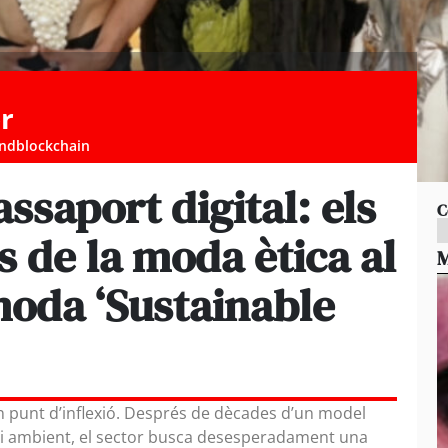
r
Andblockchain
ssaport digital: els
C
 de la moda ètica al
M
 moda ‘Sustainable
n punt d’inflexió. Després de dècades d’un model
medi ambient, el sector busca desesperadament una