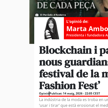
El Periòdic d'Andorra
L'opinió de:
Marta Ambo
Presidenta i fundadora 
Blockchain i pa
nous guardians
festival de la
Fashion Fest’
Opinió
Publicat:
14 maig, 2026 - 22:05 CEST
La indústria de la moda es troba en u
‘usar i tirar’ que està erosionat el 