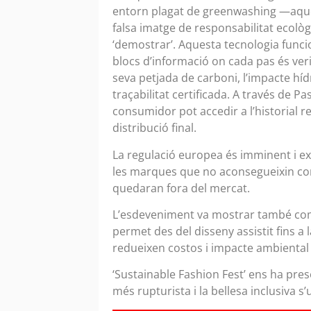
entorn plagat de greenwashing —aque
falsa imatge de responsabilitat ecològ
‘demostrar’. Aquesta tecnologia func
blocs d’informació on cada pas és veri
seva petjada de carboni, l’impacte hídr
traçabilitat certificada. A través de P
consumidor pot accedir a l’historial rea
distribució final.
La regulació europea és imminent i exig
les marques que no aconsegueixin co
quedaran fora del mercat.
L’esdeveniment va mostrar també com l
permet des del disseny assistit fins a 
redueixen costos i impacte ambiental 
‘Sustainable Fashion Fest’ ens ha prese
més rupturista i la bellesa inclusiva s’