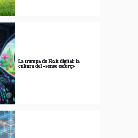
La trampa de l’èxit digital: la
cultura del «sense esforç»