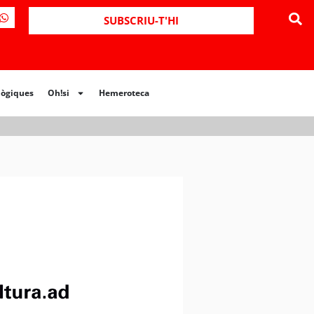
SUBSCRIU-T'HI
lògiques
Oh!si
Hemeroteca