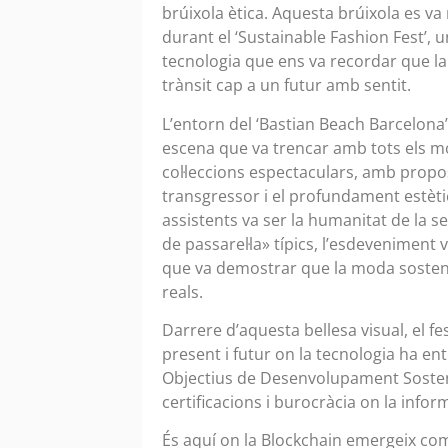
brúixola ètica. Aquesta brúixola es v
durant el ‘Sustainable Fashion Fest’, u
tecnologia que ens va recordar que la s
trànsit cap a un futur amb sentit.
L’entorn del ‘Bastian Beach Barcelon
escena que va trencar amb tots els mo
col·leccions espectaculars, amb propost
transgressor i el profundament estèt
assistents va ser la humanitat de la se
de passarel·la» típics, l’esdeveniment 
que va demostrar que la moda sosteni
reals.
Darrere d’aquesta bellesa visual, el fe
present i futur on la tecnologia ha en
Objectius de Desenvolupament Sosteni
certificacions i burocràcia on la infor
És aquí on la Blockchain emergeix com 