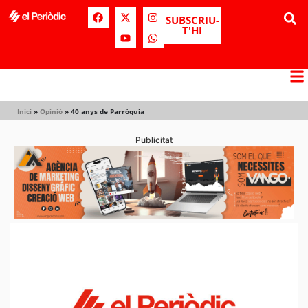
SUBSCRIU-
T'HI
Inici
»
Opinió
»
40 anys de Parròquia
Publicitat