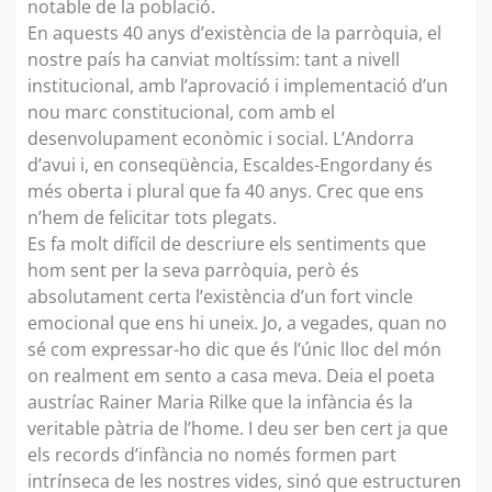
notable de la població.
En aquests 40 anys d’existència de la parròquia, el
nostre país ha canviat moltíssim: tant a nivell
institucional, amb l’aprovació i implementació d’un
nou marc constitucional, com amb el
desenvolupament econòmic i social. L’Andorra
d’avui i, en conseqüència, Escaldes-Engordany és
més oberta i plural que fa 40 anys. Crec que ens
n’hem de felicitar tots plegats.
Es fa molt difícil de descriure els sentiments que
hom sent per la seva parròquia, però és
absolutament certa l’existència d’un fort vincle
emocional que ens hi uneix. Jo, a vegades, quan no
sé com expressar-ho dic que és l’únic lloc del món
on realment em sento a casa meva. Deia el poeta
austríac Rainer Maria Rilke que la infància és la
veritable pàtria de l’home. I deu ser ben cert ja que
els records d’infància no només formen part
intrínseca de les nostres vides, sinó que estructuren