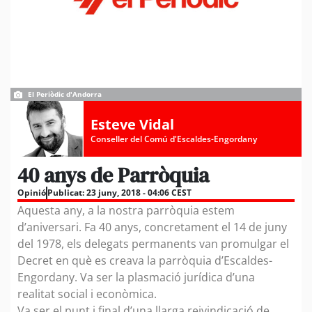
El Periòdic d'Andorra
Esteve Vidal
Conseller del Comú d'Escaldes-Engordany
40 anys de Parròquia
Opinió
Publicat:
23 juny, 2018 - 04:06 CEST
Aquesta any, a la nostra parròquia estem
d’aniversari. Fa 40 anys, concretament el 14 de juny
del 1978, els delegats permanents van promulgar el
Decret en què es creava la parròquia d’Escaldes-
Engordany. Va ser la plasmació jurídica d’una
realitat social i econòmica.
Va ser el punt i final d’una llarga reivindicació de