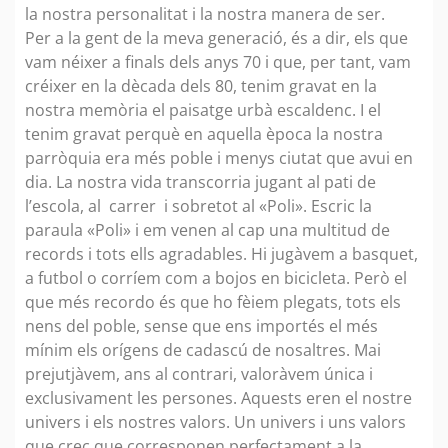
la nostra personalitat i la nostra manera de ser.
Per a la gent de la meva generació, és a dir, els que
vam néixer a finals dels anys 70 i que, per tant, vam
créixer en la dècada dels 80, tenim gravat en la
nostra memòria el paisatge urbà escaldenc. I el
tenim gravat perquè en aquella època la nostra
parròquia era més poble i menys ciutat que avui en
dia. La nostra vida transcorria jugant al pati de
l’escola, al carrer i sobretot al «Poli». Escric la
paraula «Poli» i em venen al cap una multitud de
records i tots ells agradables. Hi jugàvem a basquet,
a futbol o corríem com a bojos en bicicleta. Però el
que més recordo és que ho fèiem plegats, tots els
nens del poble, sense que ens importés el més
mínim els orígens de cadascú de nosaltres. Mai
prejutjàvem, ans al contrari, valoràvem única i
exclusivament les persones. Aquests eren el nostre
univers i els nostres valors. Un univers i uns valors
que crec que corresponen perfectament a la