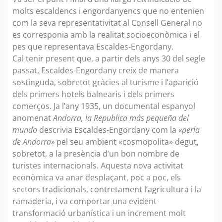
molts escaldencs i engordanyencs que no entenien
com la seva representativitat al Consell General no
es corresponia amb la realitat socioeconòmica i el
pes que representava Escaldes-Engordany.
Cal tenir present que, a partir dels anys 30 del segle
passat, Escaldes-Engordany creix de manera
sostinguda, sobretot gràcies al turisme i l’aparició
dels primers hotels balnearis i dels primers
comerços. Ja l’any 1935, un documental espanyol
anomenat
Andorra, la Republica más pequeña del
mundo
descrivia Escaldes-Engordany com la
«perla
de Andorra»
pel seu ambient «cosmopolita» degut,
sobretot, a la presència d’un bon nombre de
turistes internacionals. Aquesta nova activitat
econòmica va anar desplaçant, poc a poc, els
sectors tradicionals, contretament l’agricultura i la
ramaderia, i va comportar una evident
transformació urbanística i un increment molt