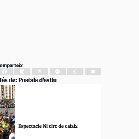
omparteix
és de:
Postals d'estiu
Espectacle Ni circ de calaix