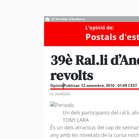
El Periòdic d'Andorra
L'opinió de:
Postals d'es
39è Ral.li d’An
revolts
Opinió
Publicat:
12 setembre, 2010 - 01:09 CEST
EL PERIÒDIC
Un dels participants del ral.li, a
TONY LARA
És un dels atractius del cap de setman
any amb les novetats de la cursa noct