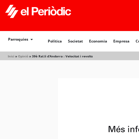
Parroquies
Política
Societat
Economia
Empresa
C
Inici
»
Opinió
»
39è Ral.li d’Andorra : Velocitat i revolts