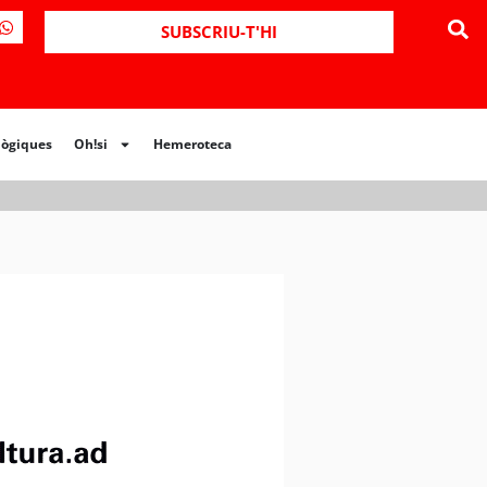
SUBSCRIU-T'HI
lògiques
Oh!si
Hemeroteca