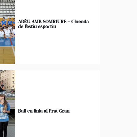
ADÉU AMB SOMRIURE – Cloenda
de l’estiu esportiu
Ball en línia al Prat Gran