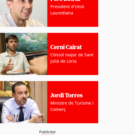
President d’Unió
Laurediana
Cerni Cairat
Cònsol major de Sant
Julià de Lòria
Jordi Torres
Ministre de Turisme i
Comerç
Publicitat