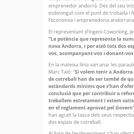
emprenedor andorrà. Des del seu inici 
esdevingut com el punt de trobada i 
l’economia i emprenedoria andorrana 
El representant d’Ingeni Coworking, Jea
“La potència que representa la suma
nova Andorra, i per això tots dos es
vos, acompanyant-vos i donant-vos le
En la mateixa línia van anar les para
Marc Taló: “
Si volem tenir a Andorra
de cotreball han de ser també de qua
estàndards mínims que s’han d’oferi
conclusió que per contribuir a reforç
treballem estretament i estem satisf
en el reglament aprovat pel Govern
han agraït la tasca dels seus respect
dos espais de cotreball.
Al llarg de l’esdeveniment s’han ofert