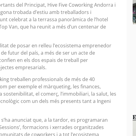
tants del Principat, Hive Five Coworking Andorra i
egona trobada d’estiu amb treballadors i
nt celebrat a la terrassa panoràmica de l’hotel
fTop Van, que ha reunit a més d’un centenar de
litat de posar en relleu l’ecosistema emprenedor
 de futur del país, a més de ser un acte de
onfien en els dos espais de treball per
ojectes empresarials.
rking treballen professionals de més de 40
 com per exemple el màrqueting, les finances,
 sostenibilitat, el comerç, l’immobiliari, la salut, les
 tecnològic com un dels més presents tant a Ingeni
E
s’ha anunciat que, a la tardor, es programaran
Sessions’, formacions i xerrades organitzades
omunitats de coworkers i a tot l’ecosistema