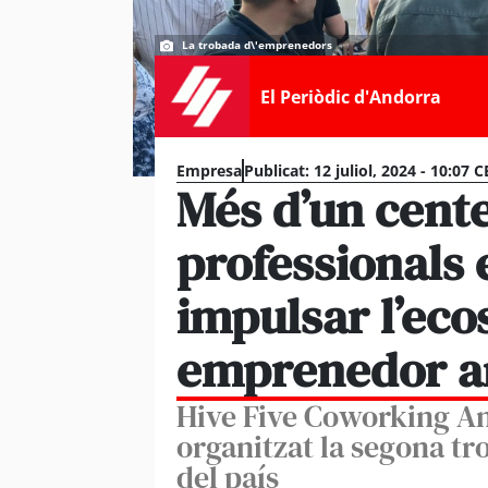
La trobada d\'emprenedors
El Periòdic d'Andorra
Empresa
Publicat:
12 juliol, 2024 - 10:07 
Més d’un cent
professionals 
impulsar l’eco
emprenedor a
Hive Five Coworking An
organitzat la segona t
del país