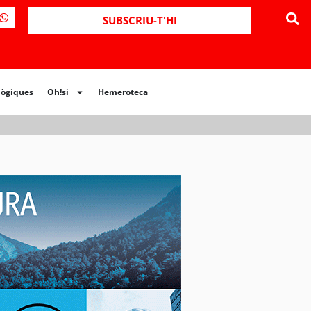
ues
Oh!si
Hemeroteca
SUBSCRIU-T'HI
lògiques
Oh!si
Hemeroteca