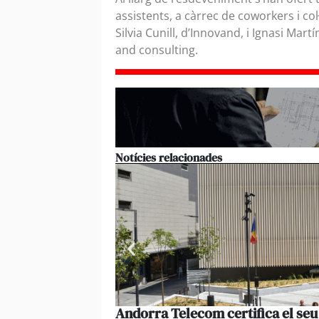
assistents, a càrrec de coworkers i c
Silvia Cunill, d’Innovand, i Ignasi Ma
and consulting.
Notícies relacionades
Andorra Telecom certifica el seu f