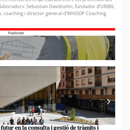
ol·laboradors: Sebastian Davidsohn, fundador d’URBIX,
rtín, coaching i director general d’WHOOP Coaching
Publicitat
utur en la consulta i gestió de tràmits i
El se