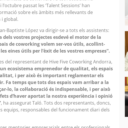
l’octubre passat les ‘Talent Sessions’ han
formació sobre els àmbits més rellevants de
i global.
n-Baptiste López va dirigir-se a tots els assistents:
 dels vostres projectes esdevé el motor de la
pais de coworking volem ser-vos útils, acollint-
s eines útils per l’èxit de les vostres empreses”.
ules del representant de Hive Five Coworking Andorra,
 un ecosistema emprenedor de qualitat, els espais
litat, i per això és important reglamentar els
r. Fa temps que tots dos espais vam arribar a la
ar-lo, la col·laboració és indispensable, i per això
ets d’haver aportat la nostra experiència i opinió
”
, ha assegurat Taló. Tots dos representants, doncs,
ius equips, responsables del funcionament diari dels
 tres mentories empresarials entre els professionals