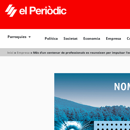
Política
Societat
Economia
Empresa
Cultur
Parroquies
Política
Societat
Economia
Empresa
C
Inici
»
Empresa
»
Més d’un centenar de professionals es reuneixen per impulsar l