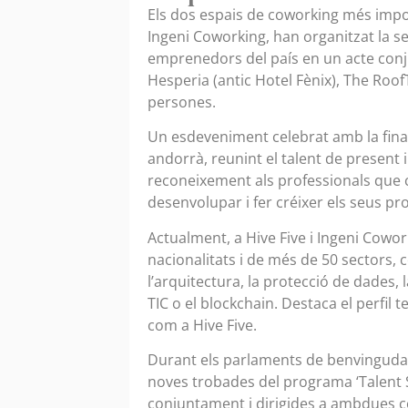
Els dos espais de coworking més impor
Ingeni Coworking, han organitzat la s
emprenedors del país en un acte conju
Hesperia (antic Hotel Fènix), The Roo
persones.
Un esdeveniment celebrat amb la fina
andorrà, reunint el talent de present i
reconeixement als professionals que c
desenvolupar i fer créixer els seus pr
Actualment, a Hive Five i Ingeni Cowo
nacionalitats i de més de 50 sectors,
l’arquitectura, la protecció de dades, la
TIC o el blockchain. Destaca el perfil
com a Hive Five.
Durant els parlaments de benvinguda 
noves trobades del programa ‘Talent 
conjuntament i dirigides a ambdues c