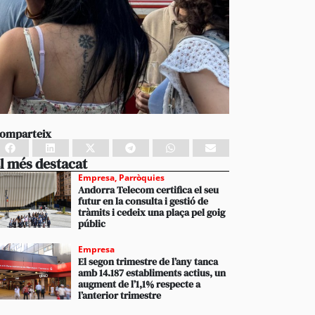
omparteix
l més destacat
Empresa
,
Parròquies
Andorra Telecom certifica el seu
futur en la consulta i gestió de
tràmits i cedeix una plaça pel goig
públic
Empresa
El segon trimestre de l’any tanca
amb 14.187 establiments actius, un
augment de l’1,1% respecte a
l’anterior trimestre