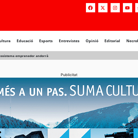
a
Educació
Esports
Entrevistes
Opinió
Editorial
Necrològiq
ultura
Educació
Esports
Entrevistes
Opinió
Editorial
Necro
’ecosistema emprenedor andorrà
Publicitat