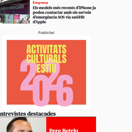
Empresa
Els models més recents d’iPhone ja
poden contactar amb els serveis
d’emergència SOS via satèl·lit
d’Apple
Publicitat
ntrevistes destacades
Pere Betriu