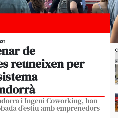
CEST
enar de
C
es reuneixen per
E
sistema
ndorrà
dorra i Ingeni Coworking, han
robada d’estiu amb emprenedors