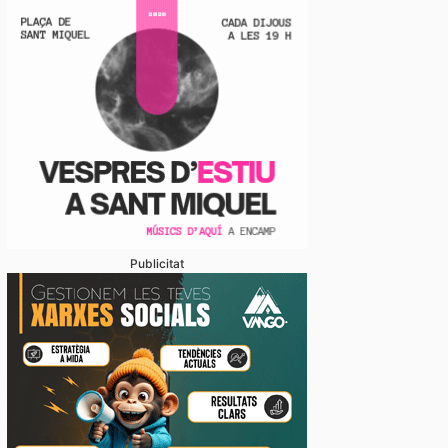
Publicitat
gon trimestre de l’any tanca amb 14.187 establiments