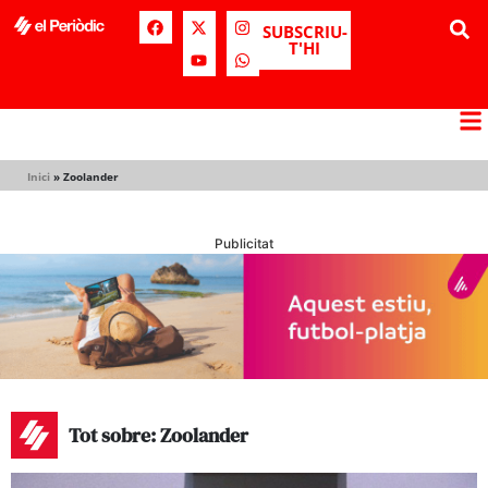
SUBSCRIU-
T'HI
Inici
»
Zoolander
Publicitat
Tot sobre: Zoolander