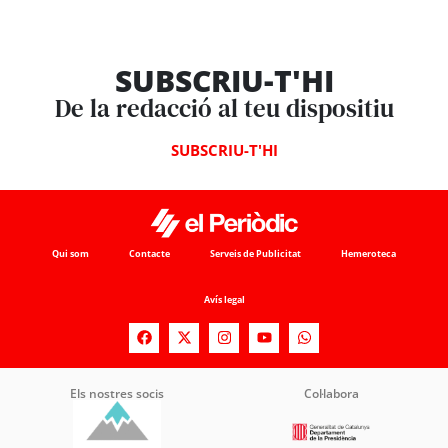
SUBSCRIU-T'HI
De la redacció al teu dispositiu
SUBSCRIU-T'HI
Qui som
Contacte
Serveis de Publicitat
Hemeroteca
Avís legal
Els nostres socis
Col·labora