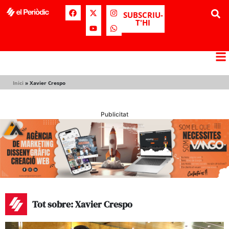
SUBSCRIU-
T'HI
Inici
»
Xavier Crespo
Publicitat
Tot sobre: Xavier Crespo