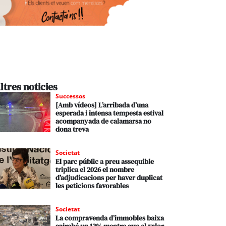
ltres noticies
Successos
[Amb vídeos] L’arribada d’una
esperada i intensa tempesta estival
acompanyada de calamarsa no
dona treva
Societat
El parc públic a preu assequible
triplica el 2026 el nombre
d’adjudicacions per haver duplicat
les peticions favorables
Societat
La compravenda d’immobles baixa