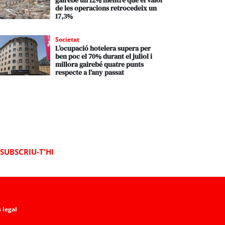
gairebé un 12% mentre que el valor
de les operacions retrocedeix un
17,3%
Societat
L’ocupació hotelera supera per
ben poc el 70% durant el juliol i
millora gairebé quatre punts
respecte a l’any passat
SUBSCRIU-T'HI
 legal