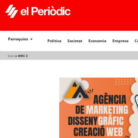
Política
Societat
Economia
Empresa
Cultur
Parroquies
Política
Societat
Economia
Empresa
C
Inici
»
WRC 2