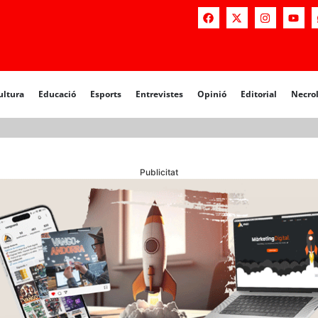
a
Educació
Esports
Entrevistes
Opinió
Editorial
Necrològiq
ultura
Educació
Esports
Entrevistes
Opinió
Editorial
Necro
Publicitat