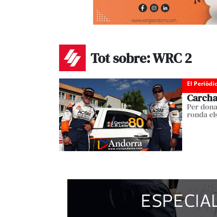
Tot sobre: WRC 2
El Periòdi
Carcha
Per dona
ronda el