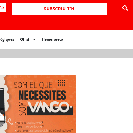
ues
Oh!si
Hemeroteca
SUBSCRIU-T'HI
lògiques
Oh!si
Hemeroteca