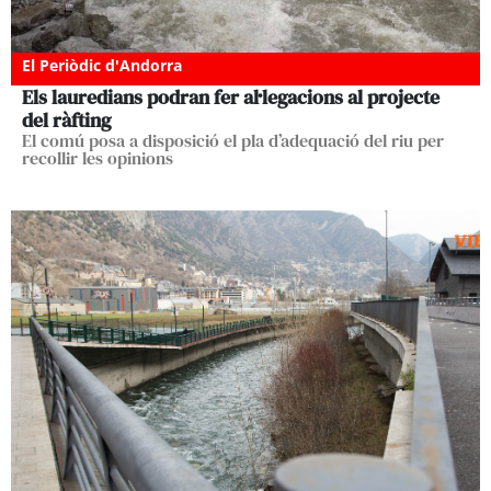
El Periòdic d'Andorra
Els lauredians podran fer al·legacions al projecte
del ràfting
El comú posa a disposició el pla d’adequació del riu per
recollir les opinions