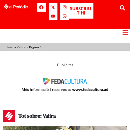
SUBSCRIU-
T'HI
Inici
»
Valira
»
Pàgina 3
Publicitat
Tot sobre: Valira