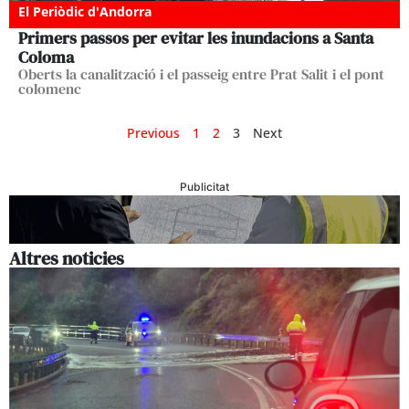
El Periòdic d'Andorra
Primers passos per evitar les inundacions a Santa
Coloma
Oberts la canalització i el passeig entre Prat Salit i el pont
colomenc
Previous
1
2
3
Next
Publicitat
Altres noticies