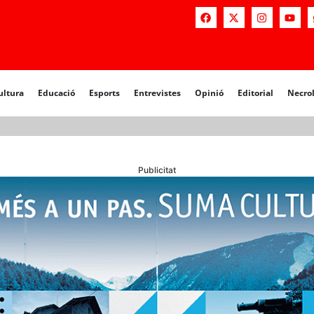
a
Educació
Esports
Entrevistes
Opinió
Editorial
Necrològiq
ultura
Educació
Esports
Entrevistes
Opinió
Editorial
Necro
Publicitat