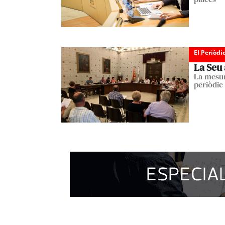
El Periòdi
La Seu 
La mesur
periòdic