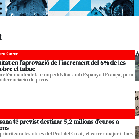
t
A
ero Carrer
tat en l’aprovació de l’increment del 6% de les
obre el tabac
retén mantenir la competitivitat amb Espanya i França, però
 diferenciació de preus
ana té previst destinar 5,2 milions d’euros a
ions
rioritzarà les obres del Prat del Colat, el carrer major i dues