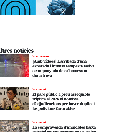
ltres noticies
Successos
[Amb vídeos] L’arribada d’una
esperada i intensa tempesta estival
acompanyada de calamarsa no
dona treva
Societat
El parc públic a preu assequible
triplica el 2026 el nombre
d’adjudicacions per haver duplicat
les peticions favorables
Societat
La compravenda d’immobles baixa