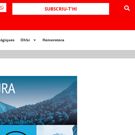
ues
Oh!si
Hemeroteca
SUBSCRIU-T'HI
lògiques
Oh!si
Hemeroteca