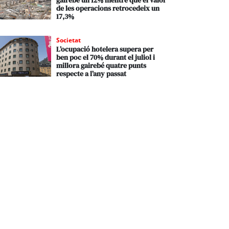
gairebé un 12% mentre que el valor
de les operacions retrocedeix un
17,3%
Societat
L’ocupació hotelera supera per
ben poc el 70% durant el juliol i
millora gairebé quatre punts
respecte a l’any passat