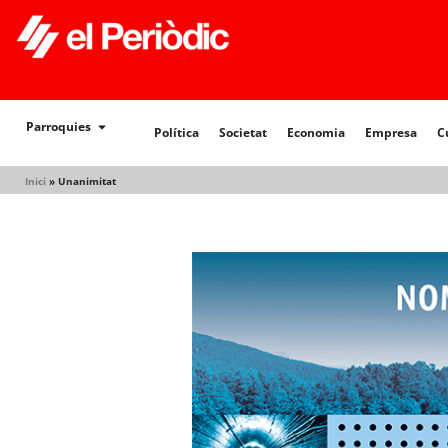
Política
Societat
Economia
Empresa
Cultur
Parroquies
Política
Societat
Economia
Empresa
C
Inici
»
Unanimitat