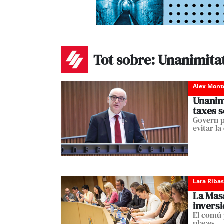
Tot sobre: Unanimita
Alex Mont
Unanimi
taxes s
Govern p
evitar la
Lara Ribas
La Mass
invers
El comú p
places