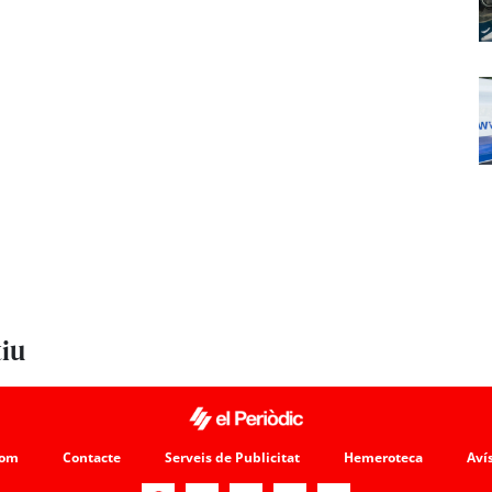
tiu
som
Contacte
Serveis de Publicitat
Hemeroteca
Avís