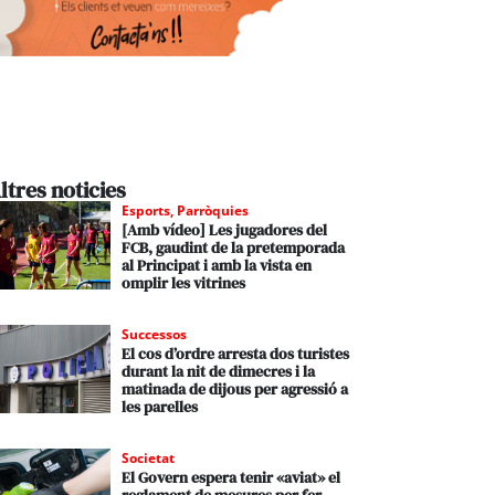
ltres noticies
Esports
,
Parròquies
[Amb vídeo] Les jugadores del
FCB, gaudint de la pretemporada
al Principat i amb la vista en
omplir les vitrines
Successos
El cos d’ordre arresta dos turistes
durant la nit de dimecres i la
matinada de dijous per agressió a
les parelles
Societat
El Govern espera tenir «aviat» el