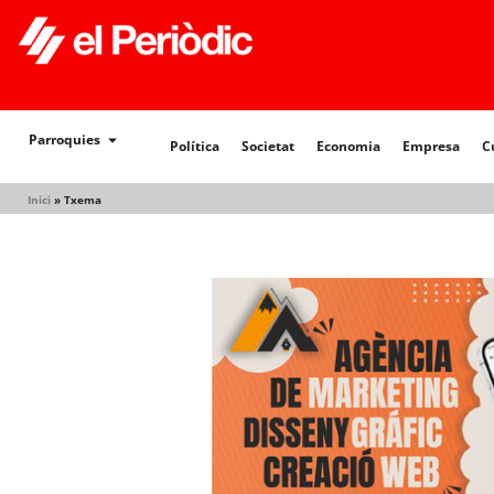
Política
Societat
Economia
Empresa
Cultur
Parroquies
Política
Societat
Economia
Empresa
C
Inici
»
Txema