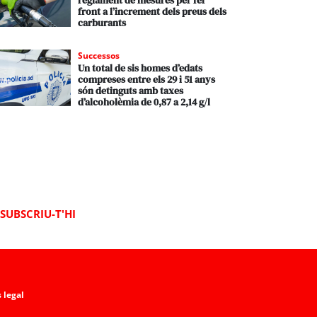
reglament de mesures per fer
front a l’increment dels preus dels
carburants
Successos
Un total de sis homes d’edats
compreses entre els 29 i 51 anys
són detinguts amb taxes
d’alcoholèmia de 0,87 a 2,14 g/l
SUBSCRIU-T'HI
 legal