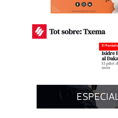
Tot sobre: Txema
El Periòdi
Isidre 
al Dak
El pilot 
món