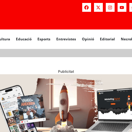
a
Educació
Esports
Entrevistes
Opinió
Editorial
Necrològiq
ultura
Educació
Esports
Entrevistes
Opinió
Editorial
Necro
Publicitat