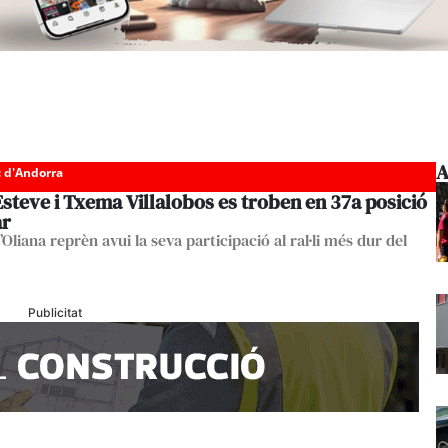
A
c d'Andorra
Esteve i Txema Villalobos es troben en 37a posició
ar
d’Oliana reprèn avui la seva participació al ral·li més dur del
Publicitat