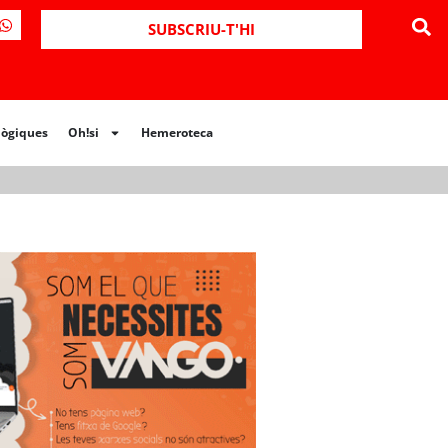
ues
Oh!si
Hemeroteca
SUBSCRIU-T'HI
lògiques
Oh!si
Hemeroteca