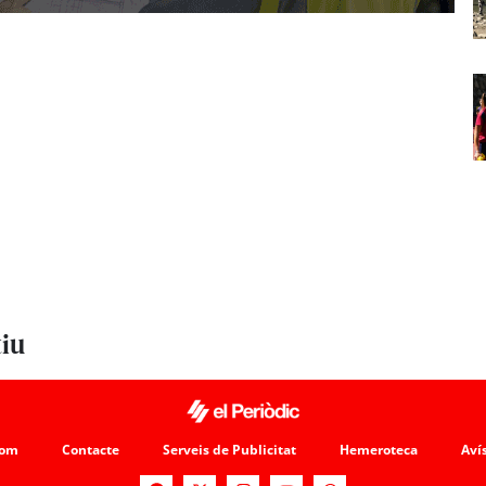
tiu
som
Contacte
Serveis de Publicitat
Hemeroteca
Avís