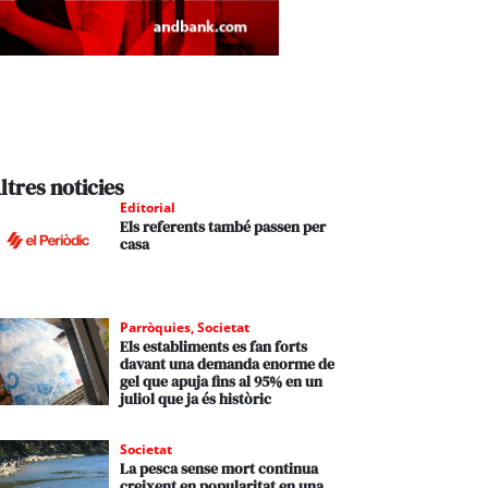
ltres noticies
Editorial
Els referents també passen per
casa
Parròquies
,
Societat
Els establiments es fan forts
davant una demanda enorme de
gel que apuja fins al 95% en un
juliol que ja és històric
Societat
La pesca sense mort continua
creixent en popularitat en una