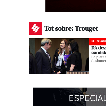
Tot sobre: Trouget
El Periòdi
DA desm
candid
La plata
desbanc