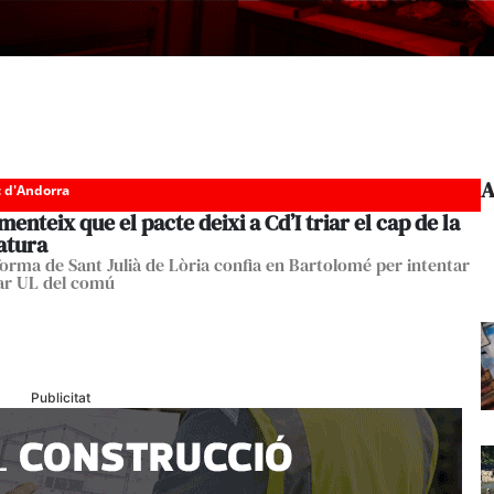
A
c d'Andorra
enteix que el pacte deixi a Cd’I triar el cap de la
atura
forma de Sant Julià de Lòria confia en Bartolomé per intentar
ar UL del comú
Publicitat