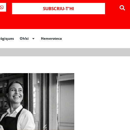
ues
Oh!si
Hemeroteca
SUBSCRIU-T'HI
lògiques
Oh!si
Hemeroteca