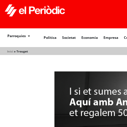
Política
Societat
Economia
Empresa
Cultur
Parroquies
Política
Societat
Economia
Empresa
C
Inici
»
Trouget