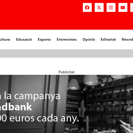
a
Educació
Esports
Entrevistes
Opinió
Editorial
Necrològiq
ultura
Educació
Esports
Entrevistes
Opinió
Editorial
Necro
Publicitat