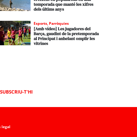
temporada que manté les xifres
dels últims anys
Esports
,
Parròquies
[Amb vídeo] Les jugadores del
Barça, gaudint de la pretemporada
al Principat i anhelant omplir les
vitrines
SUBSCRIU-T'HI
 legal