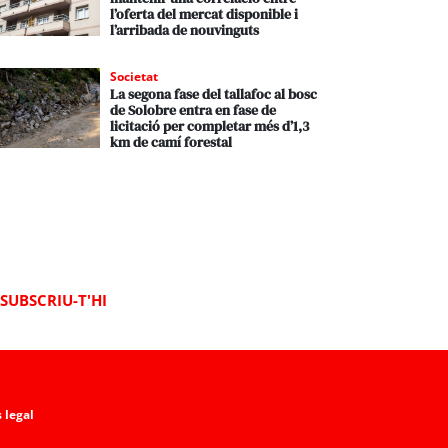
l’oferta del mercat disponible i
l’arribada de nouvinguts
Societat
La segona fase del tallafoc al bosc
de Solobre entra en fase de
licitació per completar més d’1,3
km de camí forestal
SUBSCRIU-T'HI
 legal