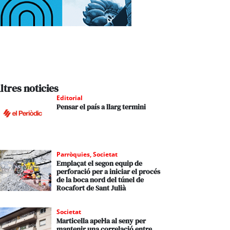
ltres noticies
Editorial
Pensar el país a llarg termini
Parròquies
,
Societat
Emplaçat el segon equip de
perforació per a iniciar el procés
de la boca nord del túnel de
Rocafort de Sant Julià
Societat
Marticella apel·la al seny per
mantenir una correlació entre