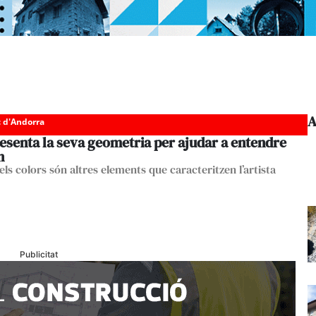
A
c d'Andorra
esenta la seva geometria per ajudar a entendre
n
 els colors són altres elements que caracteritzen l’artista
Publicitat