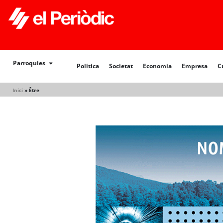
Política
Societat
Economia
Empresa
Cultur
Parroquies
Política
Societat
Economia
Empresa
C
Inici
»
Être