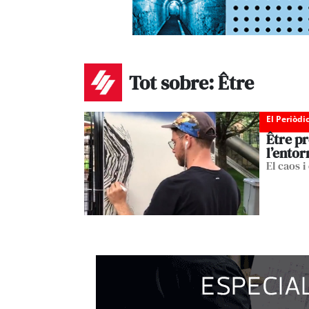
Tot sobre: Être
El Periòdi
Être pr
l’entor
El caos i