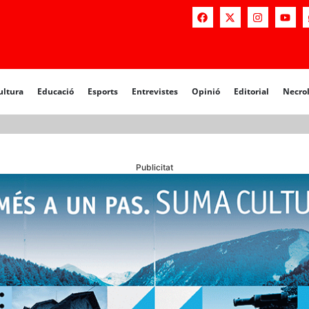
a
Educació
Esports
Entrevistes
Opinió
Editorial
Necrològiq
ultura
Educació
Esports
Entrevistes
Opinió
Editorial
Necro
Publicitat