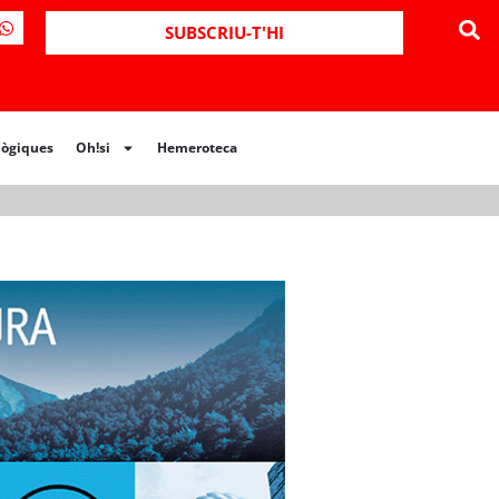
ues
Oh!si
Hemeroteca
SUBSCRIU-T'HI
lògiques
Oh!si
Hemeroteca