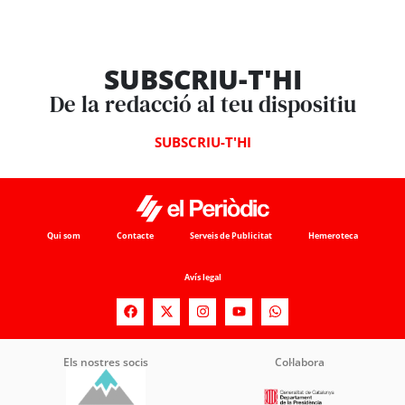
SUBSCRIU-T'HI
De la redacció al teu dispositiu
SUBSCRIU-T'HI
Qui som
Contacte
Serveis de Publicitat
Hemeroteca
Avís legal
Els nostres socis
Col·labora