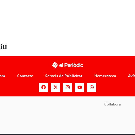
tiu
som
Contacte
Serveis de Publicitat
Hemeroteca
Avís
Col·labora