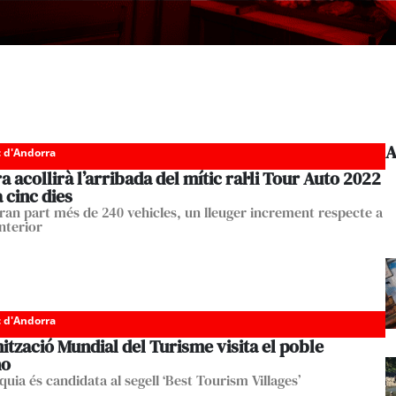
A
c d'Andorra
 acollirà l’arribada del mític ral·li Tour Auto 2022
a cinc dies
ran part més de 240 vehicles, un lleuger increment respecte a
anterior
c d'Andorra
ització Mundial del Turisme visita el poble
no
uia és candidata al segell ‘Best Tourism Villages’