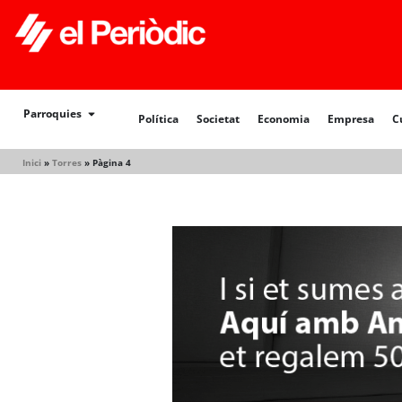
Política
Societat
Economia
Empresa
Cultur
Parroquies
Política
Societat
Economia
Empresa
C
Inici
»
Torres
»
Pàgina 4