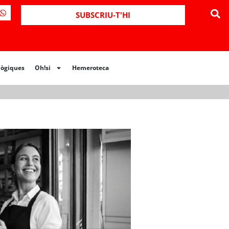
ues
Oh!si
Hemeroteca
SUBSCRIU-T'HI
lògiques
Oh!si
Hemeroteca