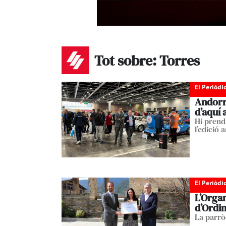
Tot sobre: Torres
El Periòdi
Andorra
d’aquí 
Hi prend
l’edició 
El Periòdi
L’Organ
d’Ordi
La parròq