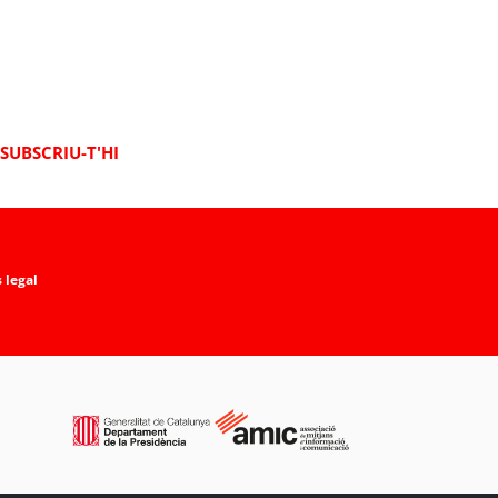
SUBSCRIU-T'HI
 legal