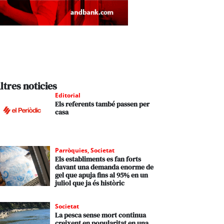
ltres noticies
Editorial
Els referents també passen per
casa
Parròquies
,
Societat
Els establiments es fan forts
davant una demanda enorme de
gel que apuja fins al 95% en un
juliol que ja és històric
Societat
La pesca sense mort continua
creixent en popularitat en una