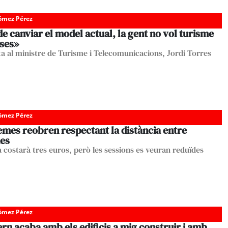
Gómez Pérez
 canviar el model actual, la gent no vol turisme
ses»
ta al ministre de Turisme i Telecomunicacions, Jordi Torres
Gómez Pérez
emes reobren respectant la distància entre
es
a costarà tres euros, però les sessions es veuran reduïdes
Gómez Pérez
rn acaba amb els edificis a mig construir i amb