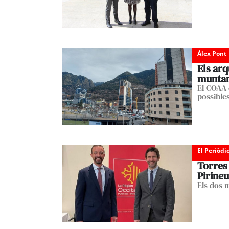
Àlex Pont
Els arq
munta
El COAA 
possibles
El Periòdi
Torres 
Pirineu
Els dos 