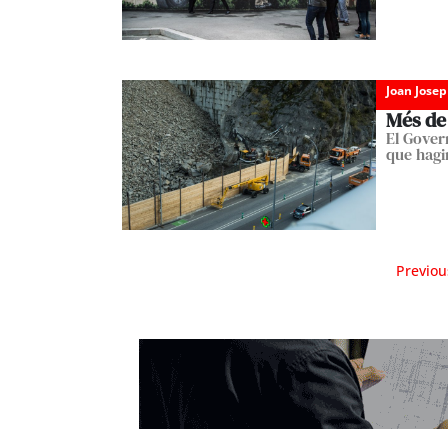
Joan Josep
Més de 
El Gover
que hagi
Previou