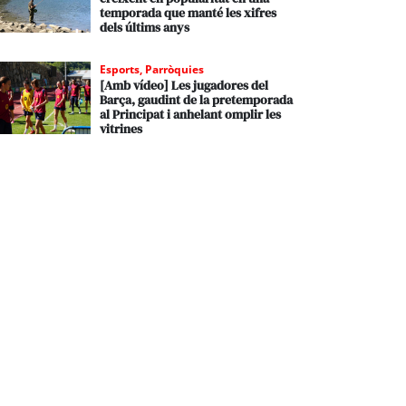
temporada que manté les xifres
dels últims anys
Esports
,
Parròquies
[Amb vídeo] Les jugadores del
Barça, gaudint de la pretemporada
al Principat i anhelant omplir les
vitrines