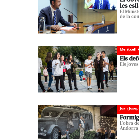
les esl
El Minis
de la con
Meritxell 
Els def
Els jove
Joan Josep
Formigó
L’obra d
Andorra