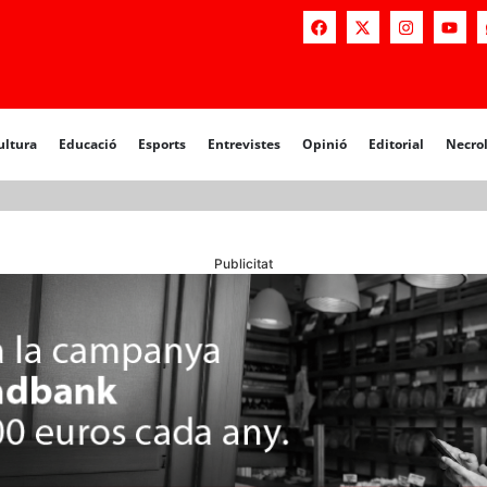
a
Educació
Esports
Entrevistes
Opinió
Editorial
Necrològiq
ultura
Educació
Esports
Entrevistes
Opinió
Editorial
Necro
Publicitat