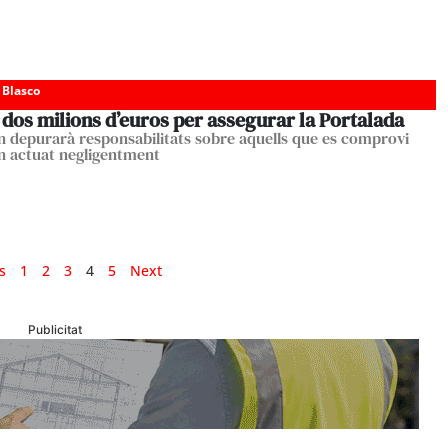
 Blasco
dos milions d’euros per assegurar la Portalada
n depurarà responsabilitats sobre aquells que es comprovi
n actuat negligentment
s
1
2
3
4
5
Next
Publicitat