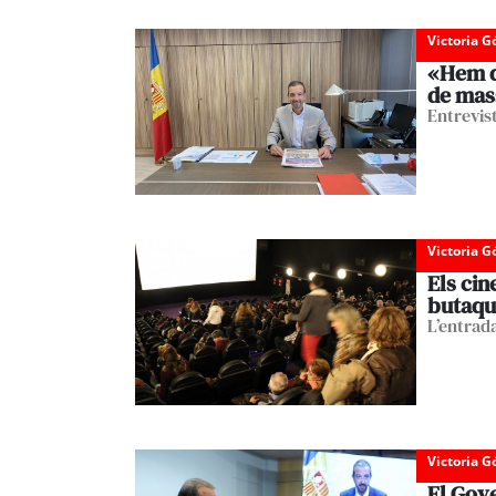
Victoria 
«Hem de
de mas
Entrevis
Victoria 
Els cin
butaqu
L’entrad
Victoria 
El Gove