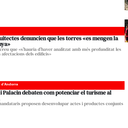
uitectes denuncien que les torres «es mengen la
nya»
creu que «s’hauria d’haver analitzat amb més profunditat les
 afectacions dels edificis»
c d'Andorra
i Palacin debaten com potenciar el turisme al
mandataris proposen desenvolupar actes i productes conjunts