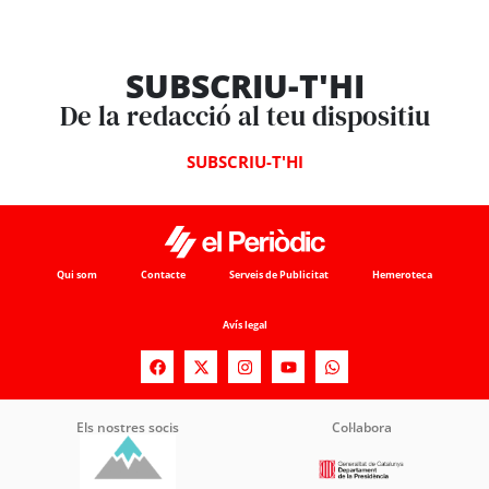
SUBSCRIU-T'HI
De la redacció al teu dispositiu
SUBSCRIU-T'HI
Qui som
Contacte
Serveis de Publicitat
Hemeroteca
Avís legal
Els nostres socis
Col·labora