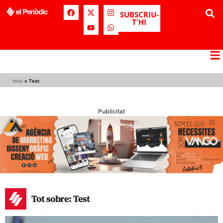
SUBSCRIU-
T'HI
Inici
»
Test
Publicitat
Tot sobre: Test