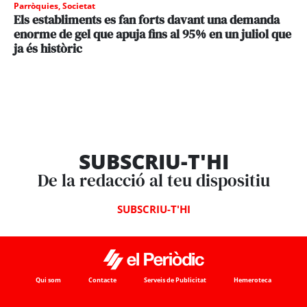
Parròquies
,
Societat
Els establiments es fan forts davant una demanda
enorme de gel que apuja fins al 95% en un juliol que
ja és històric
SUBSCRIU-T'HI
De la redacció al teu dispositiu
SUBSCRIU-T'HI
Qui som
Contacte
Serveis de Publicitat
Hemeroteca