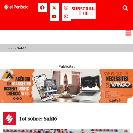
SUBSCRIU-
T'HI
Inici
»
Sub16
Publicitat
Tot sobre: Sub16