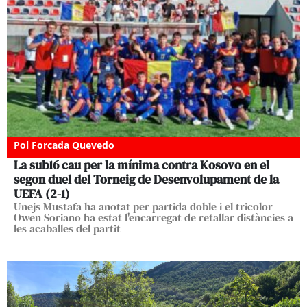
Pol Forcada Quevedo
La sub16 cau per la mínima contra Kosovo en el
segon duel del Torneig de Desenvolupament de la
UEFA (2-1)
Unejs Mustafa ha anotat per partida doble i el tricolor
Owen Soriano ha estat l'encarregat de retallar distàncies a
les acaballes del partit