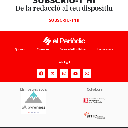
SUBSCRIU-T'HI
De la redacció al teu dispositiu
SUBSCRIU-T'HI
Qui som
Contacte
Serveis de Publicitat
Hemeroteca
Avís legal
Els nostres socis
Col·labora