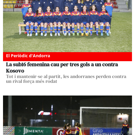
El Periòdic d'Andorra
La sub16 femenina cau per tres gols a un contra
Kosovo
Tot i mantenir-se al partit, les andorranes perden contra
un rival força més rodat