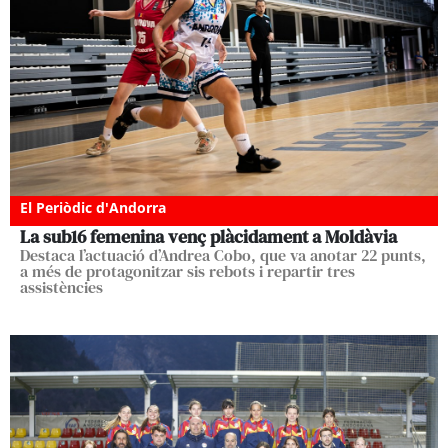
El Periòdic d'Andorra
La sub16 femenina venç plàcidament a Moldàvia
Destaca l’actuació d’Andrea Cobo, que va anotar 22 punts,
a més de protagonitzar sis rebots i repartir tres
assistències