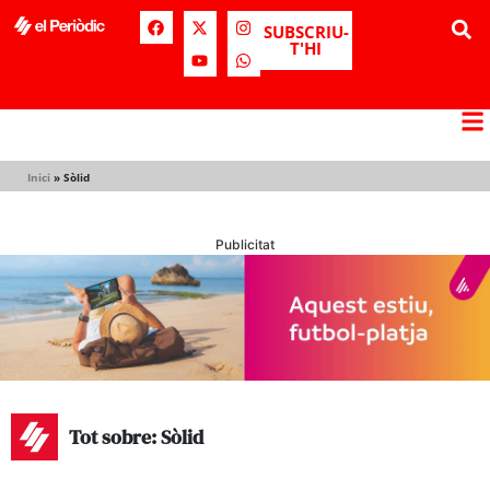
SUBSCRIU-
T'HI
Inici
»
Sòlid
Publicitat
Tot sobre: Sòlid