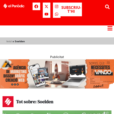
SUBSCRIU-
T'HI
Inici
»
Soelden
Publicitat
Tot sobre: Soelden