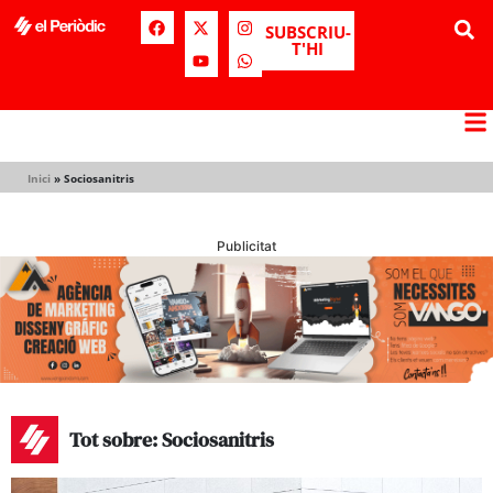
SUBSCRIU-
T'HI
Inici
»
Sociosanitris
Publicitat
Tot sobre: Sociosanitris