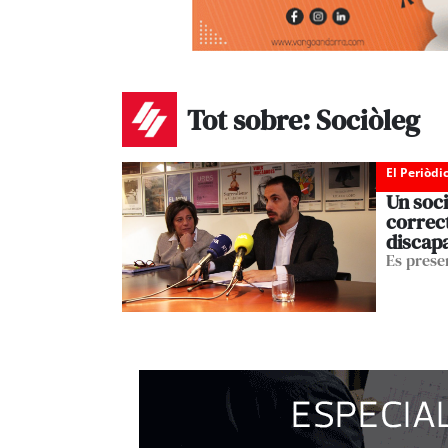
Tot sobre: Sociòleg
El Periòdi
Un soci
correc
discapa
Es presen