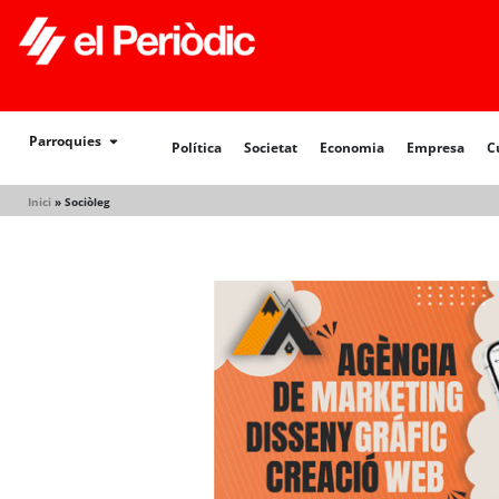
Política
Societat
Economia
Empresa
Cultur
Parroquies
Política
Societat
Economia
Empresa
C
Inici
»
Sociòleg