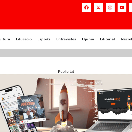
a
Educació
Esports
Entrevistes
Opinió
Editorial
Necrològiq
ultura
Educació
Esports
Entrevistes
Opinió
Editorial
Necro
Publicitat