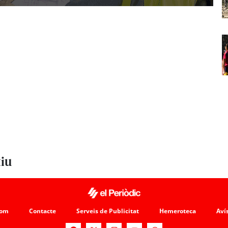
tiu
som
Contacte
Serveis de Publicitat
Hemeroteca
Avís