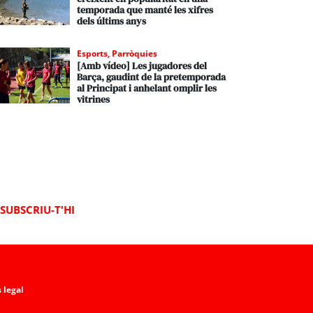
temporada que manté les xifres
dels últims anys
Esports
,
Parròquies
[Amb vídeo] Les jugadores del
Barça, gaudint de la pretemporada
al Principat i anhelant omplir les
vitrines
SUBSCRIU-T'HI
 legal