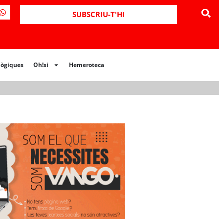
ues
Oh!si
Hemeroteca
SUBSCRIU-T'HI
lògiques
Oh!si
Hemeroteca