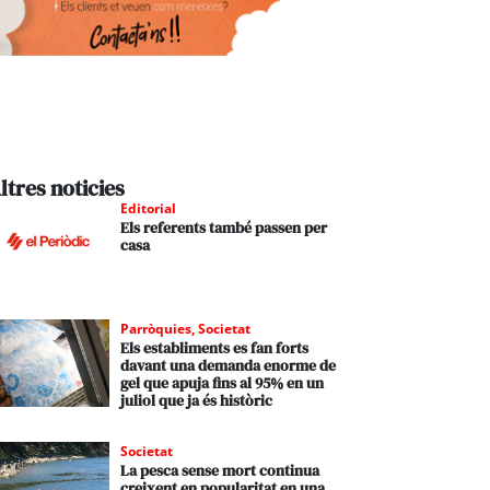
ltres noticies
Editorial
Els referents també passen per
casa
Parròquies
,
Societat
Els establiments es fan forts
davant una demanda enorme de
gel que apuja fins al 95% en un
juliol que ja és històric
Societat
La pesca sense mort continua
creixent en popularitat en una