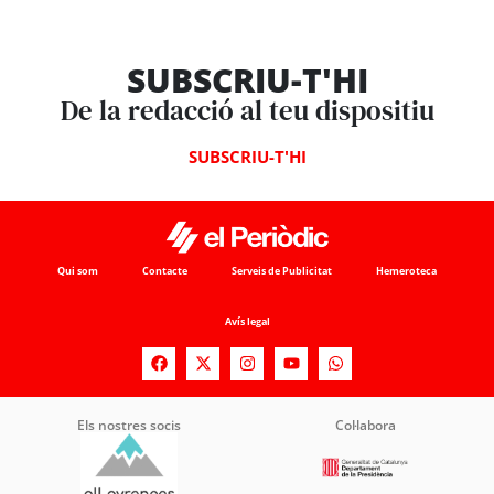
SUBSCRIU-T'HI
De la redacció al teu dispositiu
SUBSCRIU-T'HI
Qui som
Contacte
Serveis de Publicitat
Hemeroteca
Avís legal
Els nostres socis
Col·labora