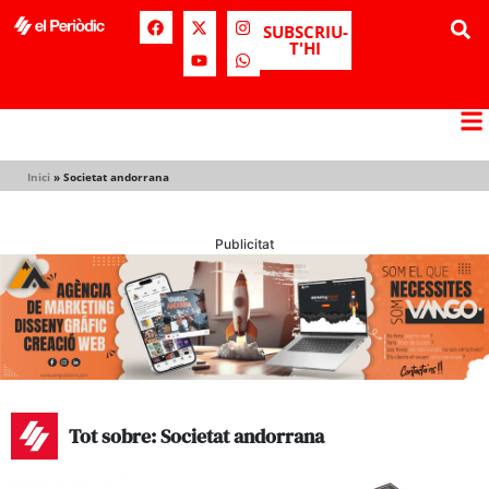
SUBSCRIU-
T'HI
Inici
»
Societat andorrana
Publicitat
Tot sobre: Societat andorrana