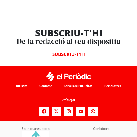
SUBSCRIU-T'HI
De la redacció al teu dispositiu
SUBSCRIU-T'HI
Qui som
Contacte
Serveis de Publicitat
Hemeroteca
Avís legal
Els nostres socis
Col·labora