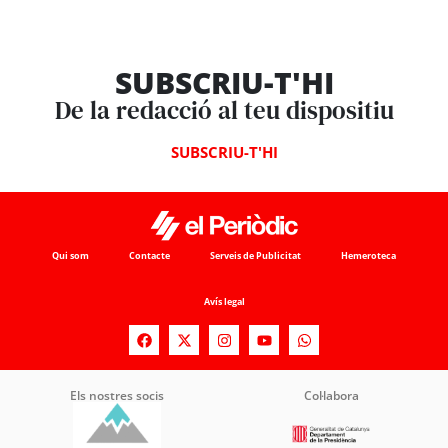
SUBSCRIU-T'HI
De la redacció al teu dispositiu
SUBSCRIU-T'HI
Qui som
Contacte
Serveis de Publicitat
Hemeroteca
Avís legal
Els nostres socis
Col·labora