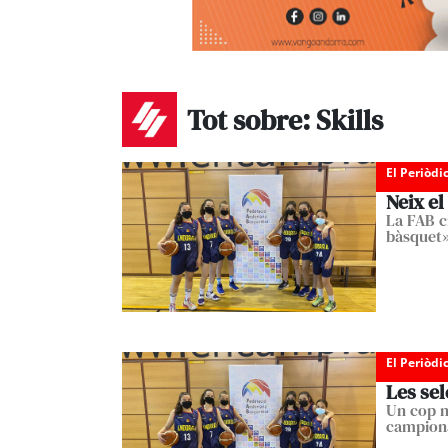
Tot sobre: Skills
El Periòdi
Neix el
La FAB c
bàsquet» 
El Periòdi
Les sel
Un cop m
campiona