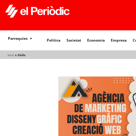
Política
Societat
Economia
Empresa
Cultur
Parroquies
Política
Societat
Economia
Empresa
C
Inici
»
Skills