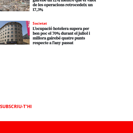
gairebé un 12% mentre que el valor
de les operacions retrocedeix un
17,3%
Societat
L’ocupació hotelera supera per
ben poc el 70% durant el juliol i
millora gairebé quatre punts
respecte a l’any passat
SUBSCRIU-T'HI