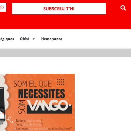
ues
Oh!si
Hemeroteca
SUBSCRIU-T'HI
lògiques
Oh!si
Hemeroteca