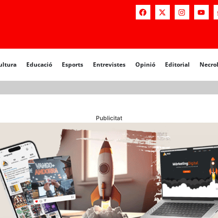
a
Educació
Esports
Entrevistes
Opinió
Editorial
Necrològiq
ultura
Educació
Esports
Entrevistes
Opinió
Editorial
Necro
Publicitat