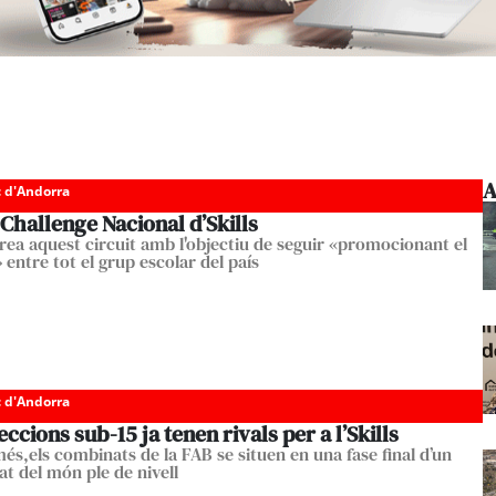
A
c d'Andorra
 Challenge Nacional d’Skills
rea aquest circuit amb l'objectiu de seguir «promocionant el
entre tot el grup escolar del país
c d'Andorra
eccions sub-15 ja tenen rivals per a l’Skills
és,els combinats de la FAB se situen en una fase final d’un
t del món ple de nivell