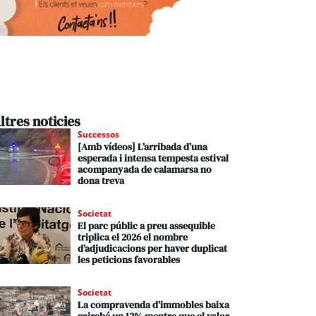
ltres noticies
Successos
[Amb vídeos] L’arribada d’una
esperada i intensa tempesta estival
acompanyada de calamarsa no
dona treva
Societat
El parc públic a preu assequible
triplica el 2026 el nombre
d’adjudicacions per haver duplicat
les peticions favorables
Societat
La compravenda d’immobles baixa