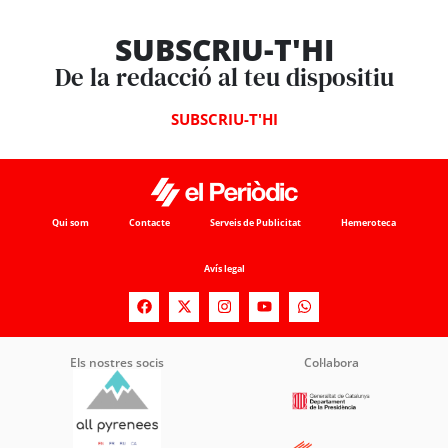
SUBSCRIU-T'HI
De la redacció al teu dispositiu
SUBSCRIU-T'HI
Qui som
Contacte
Serveis de Publicitat
Hemeroteca
Avís legal
Els nostres socis
Col·labora