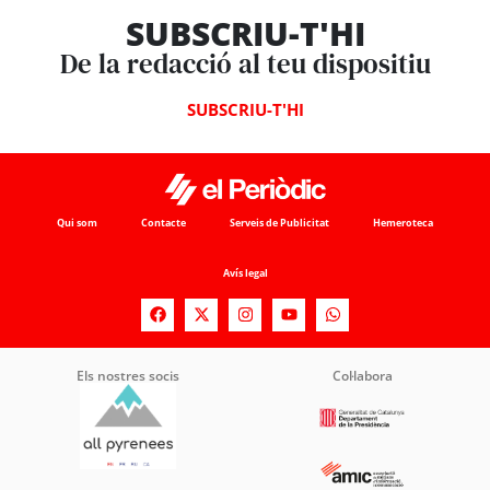
SUBSCRIU-T'HI
De la redacció al teu dispositiu
SUBSCRIU-T'HI
Qui som
Contacte
Serveis de Publicitat
Hemeroteca
Avís legal
Els nostres socis
Col·labora