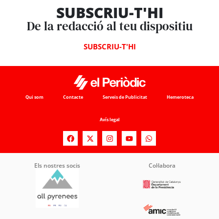
SUBSCRIU-T'HI
De la redacció al teu dispositiu
SUBSCRIU-T'HI
Qui som
Contacte
Serveis de Publicitat
Hemeroteca
Avís legal
Els nostres socis
Col·labora