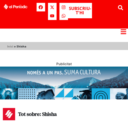
SUBSCRIU-
T'HI
Inici
»
Shisha
Publicitat
Tot sobre: Shisha