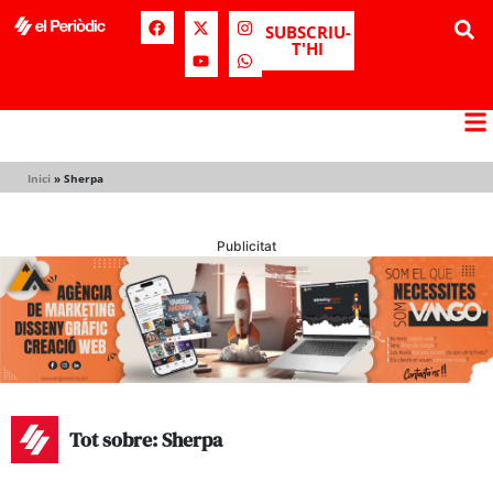
SUBSCRIU-
T'HI
Inici
»
Sherpa
Publicitat
Tot sobre: Sherpa