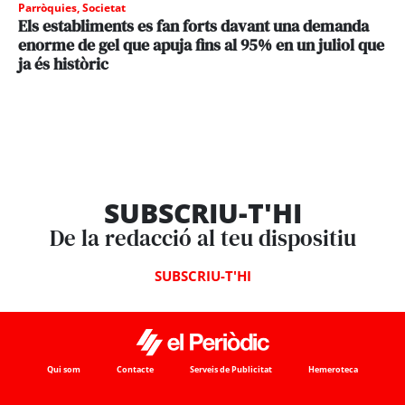
Parròquies
,
Societat
Els establiments es fan forts davant una demanda
enorme de gel que apuja fins al 95% en un juliol que
ja és històric
SUBSCRIU-T'HI
De la redacció al teu dispositiu
SUBSCRIU-T'HI
Qui som
Contacte
Serveis de Publicitat
Hemeroteca