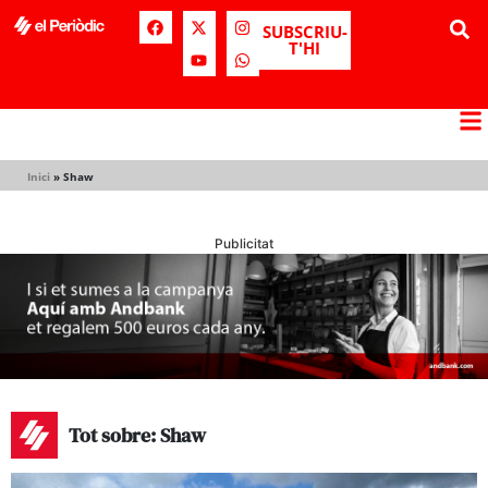
SUBSCRIU-
T'HI
Inici
»
Shaw
Publicitat
Tot sobre: Shaw