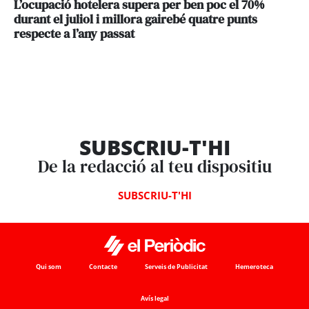
L’ocupació hotelera supera per ben poc el 70%
durant el juliol i millora gairebé quatre punts
respecte a l’any passat
SUBSCRIU-T'HI
De la redacció al teu dispositiu
SUBSCRIU-T'HI
Qui som
Contacte
Serveis de Publicitat
Hemeroteca
Avís legal