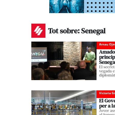
Tot sobre: Senegal
Arnau Oje
Amadou 
princip
Senega
El secret
vegada el
diplomàt
Victoria 
El Gove
per a l
Jover as
al Senega