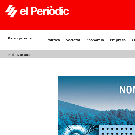
Política
Societat
Economia
Empresa
Cultur
Parroquies
Política
Societat
Economia
Empresa
C
Inici
»
Senegal