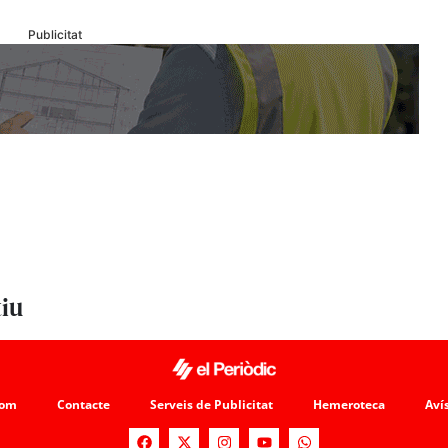
Publicitat
tiu
som
Contacte
Serveis de Publicitat
Hemeroteca
Avís