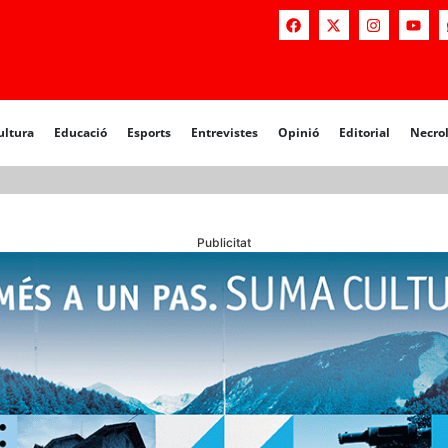
a
Educació
Esports
Entrevistes
Opinió
Editorial
Necrològiq
ultura
Educació
Esports
Entrevistes
Opinió
Editorial
Necro
Publicitat