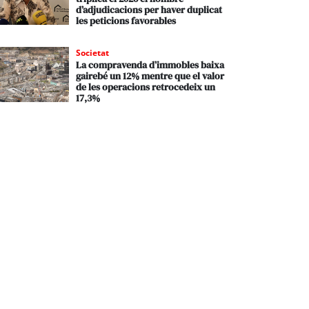
d’adjudicacions per haver duplicat
les peticions favorables
Societat
La compravenda d’immobles baixa
gairebé un 12% mentre que el valor
de les operacions retrocedeix un
17,3%