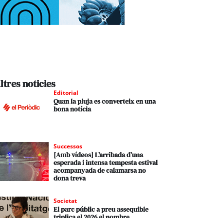
ltres noticies
Editorial
Quan la pluja es converteix en una
bona notícia
Successos
[Amb vídeos] L’arribada d’una
esperada i intensa tempesta estival
acompanyada de calamarsa no
dona treva
Societat
El parc públic a preu assequible
triplica el 2026 el nombre