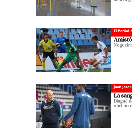
El Periòdi
Amistó
Nogueira
Joan Josep
La sang
Diagné d
obri un e