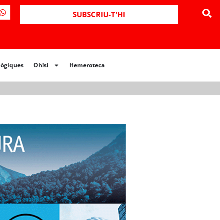
ues
Oh!si
Hemeroteca
SUBSCRIU-T'HI
lògiques
Oh!si
Hemeroteca