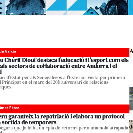
A
da Garcia
Chérif Diouf destaca l’educació i l’esport com els
als sectors de col·laboració entre Andorra i el
l
ari d’Estat per als Senegalesos a l’Exterior visita per primera
 Principat en el marc del 20è aniversari de relacions
iques
Gómez Pérez
rn garanteix la repatriació i elabora un protocol
a sortida de temporers
segura que ja hi ha un «pla de retorn» per a una noia atrapada
l