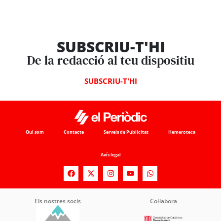
SUBSCRIU-T'HI
De la redacció al teu dispositiu
SUBSCRIU-T'HI
Qui som
Contacte
Serveis de Publicitat
Hemeroteca
Avís legal
Els nostres socis
Col·labora