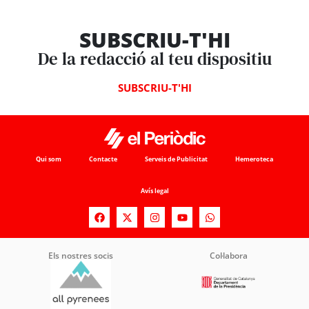
SUBSCRIU-T'HI
De la redacció al teu dispositiu
SUBSCRIU-T'HI
Qui som
Contacte
Serveis de Publicitat
Hemeroteca
Avís legal
Els nostres socis
Col·labora