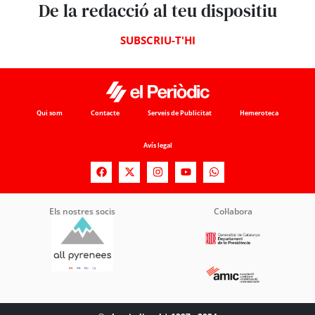
De la redacció al teu dispositiu
SUBSCRIU-T'HI
Qui som
Contacte
Serveis de Publicitat
Hemeroteca
Avís legal
Els nostres socis
Col·labora