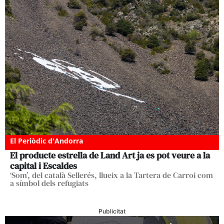
El Periòdic d'Andorra
El producte estrella de Land Art ja es pot veure a la
capital i Escaldes
‘Som’, del català Sellerés, llueix a la Tartera de Carroi com
a símbol dels refugiats
Publicitat