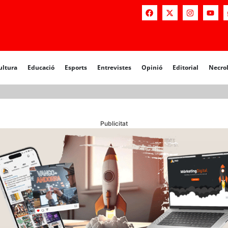
a
Educació
Esports
Entrevistes
Opinió
Editorial
Necrològiq
ultura
Educació
Esports
Entrevistes
Opinió
Editorial
Necro
Publicitat