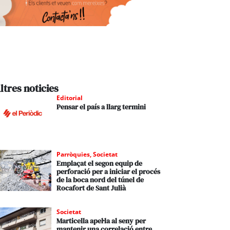
ltres noticies
Editorial
Pensar el país a llarg termini
Parròquies
,
Societat
Emplaçat el segon equip de
perforació per a iniciar el procés
de la boca nord del túnel de
Rocafort de Sant Julià
Societat
Marticella apel·la al seny per
mantenir una correlació entre