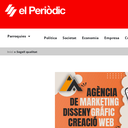
Política
Societat
Economia
Empresa
Cultur
Parroquies
Política
Societat
Economia
Empresa
C
Inici
»
Segell qualitat