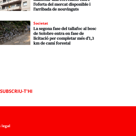
l’oferta del mercat disponible i
l’arribada de nouvinguts
Societat
La segona fase del tallafoc al bosc
de Solobre entra en fase de
licitació per completar més d’1,3
km de camí forestal
SUBSCRIU-T'HI
 legal