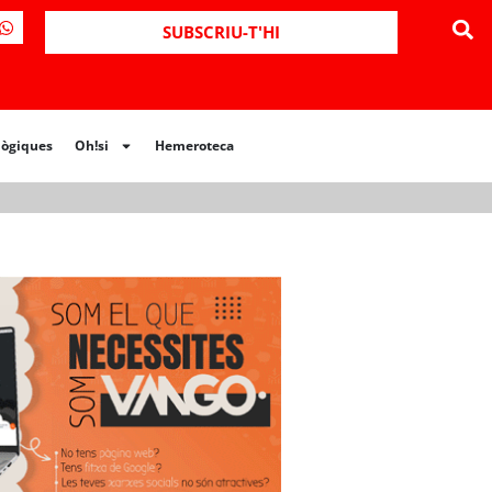
ues
Oh!si
Hemeroteca
SUBSCRIU-T'HI
lògiques
Oh!si
Hemeroteca