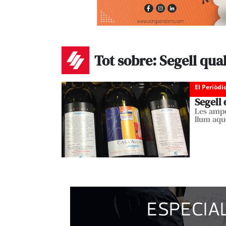
Tot sobre: Segell qual
El Periòdi
Segell 
Les ampol
llum aqu