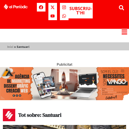
SUBSCRIU-
T'HI
Inici
»
Santuari
Publicitat
Tot sobre: Santuari