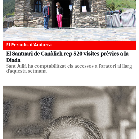
El Periòdic d'Andorra
El Santuari de Canòlich rep 520 visites prèvies a la
Diada
Sant Julià ha comptabilitzat els accessos a l’oratori al llarg
d’aquesta setmana