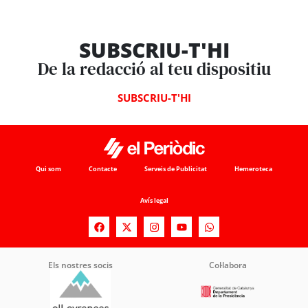
SUBSCRIU-T'HI
De la redacció al teu dispositiu
SUBSCRIU-T'HI
Qui som
Contacte
Serveis de Publicitat
Hemeroteca
Avís legal
Els nostres socis
Col·labora