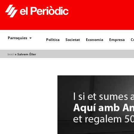
Política
Societat
Economia
Empresa
Cultur
Parroquies
Política
Societat
Economia
Empresa
C
Inici
»
Salvem Éller