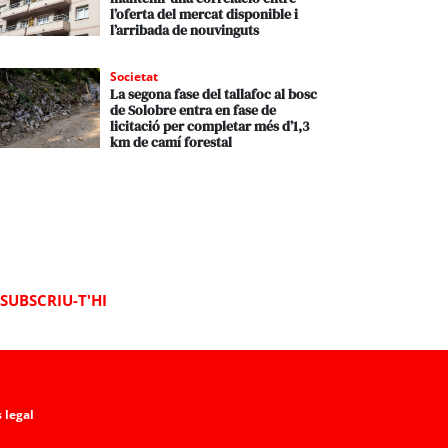
l’oferta del mercat disponible i
l’arribada de nouvinguts
Societat
La segona fase del tallafoc al bosc
de Solobre entra en fase de
licitació per completar més d’1,3
km de camí forestal
SUBSCRIU-T'HI
 legal