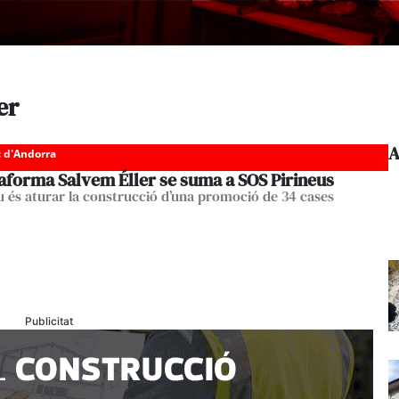
er
A
c d'Andorra
taforma Salvem Éller se suma a SOS Pirineus
iu és aturar la construcció d’una promoció de 34 cases
Publicitat