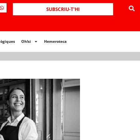
ues
Oh!si
Hemeroteca
SUBSCRIU-T'HI
lògiques
Oh!si
Hemeroteca