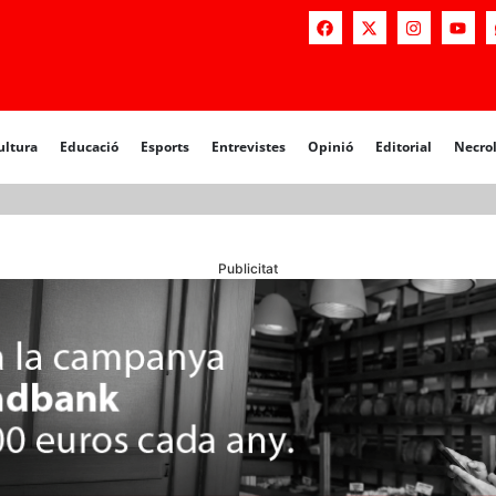
a
Educació
Esports
Entrevistes
Opinió
Editorial
Necrològiq
ultura
Educació
Esports
Entrevistes
Opinió
Editorial
Necro
Publicitat