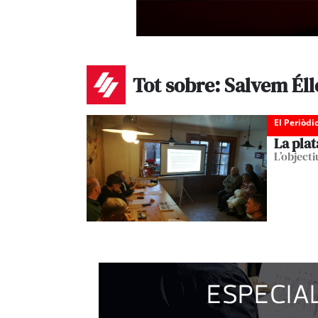
Tot sobre: Salvem Éll
El Periòdi
La pla
L’object