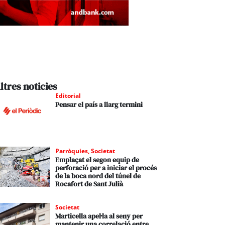
ltres noticies
Editorial
Pensar el país a llarg termini
Parròquies
,
Societat
Emplaçat el segon equip de
perforació per a iniciar el procés
de la boca nord del túnel de
Rocafort de Sant Julià
Societat
Marticella apel·la al seny per
mantenir una correlació entre