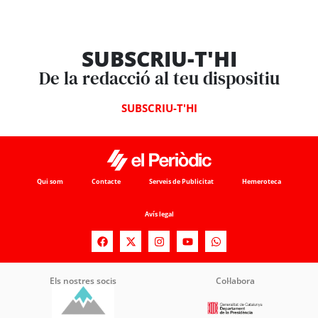
SUBSCRIU-T'HI
De la redacció al teu dispositiu
SUBSCRIU-T'HI
Qui som
Contacte
Serveis de Publicitat
Hemeroteca
Avís legal
Els nostres socis
Col·labora