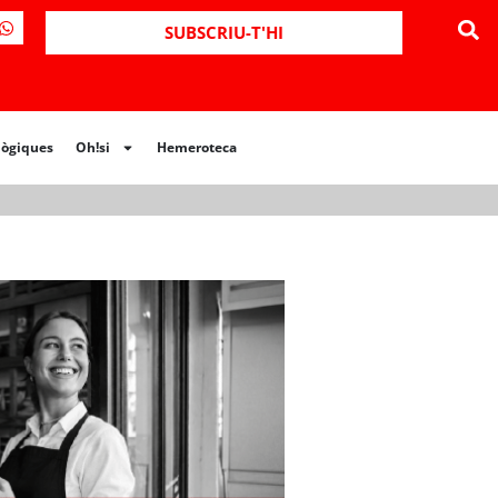
ues
Oh!si
Hemeroteca
SUBSCRIU-T'HI
lògiques
Oh!si
Hemeroteca