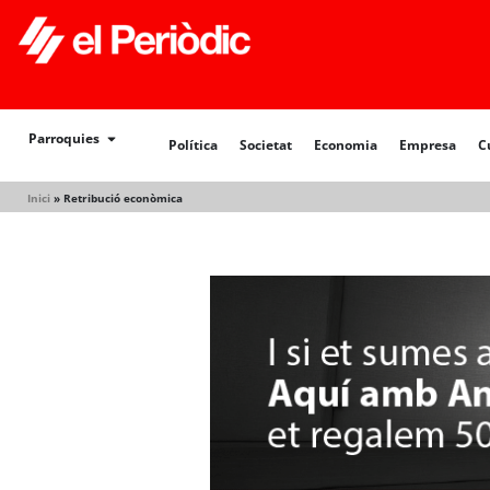
Política
Societat
Economia
Empresa
Cultur
Parroquies
Política
Societat
Economia
Empresa
C
Inici
»
Retribució econòmica