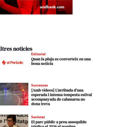
ltres noticies
Editorial
Quan la pluja es converteix en una
bona notícia
Successos
[Amb vídeos] L’arribada d’una
esperada i intensa tempesta estival
acompanyada de calamarsa no
dona treva
Societat
El parc públic a preu assequible
triplica el 2026 el nombre