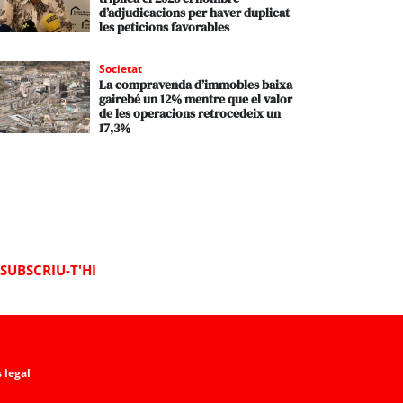
d’adjudicacions per haver duplicat
les peticions favorables
Societat
La compravenda d’immobles baixa
gairebé un 12% mentre que el valor
de les operacions retrocedeix un
17,3%
SUBSCRIU-T'HI
 legal