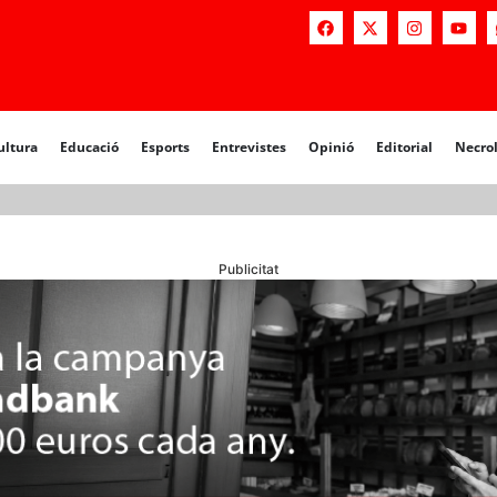
a
Educació
Esports
Entrevistes
Opinió
Editorial
Necrològiq
ultura
Educació
Esports
Entrevistes
Opinió
Editorial
Necro
Publicitat