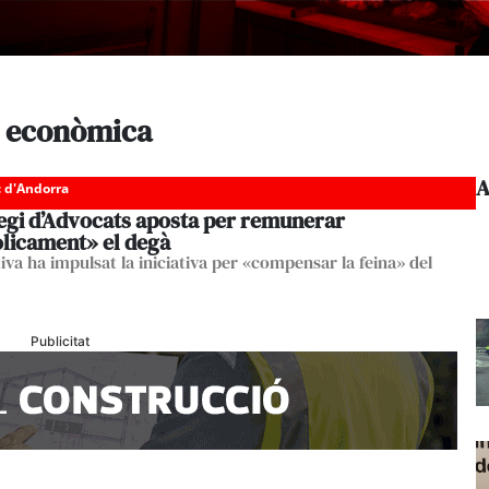
ó econòmica
A
c d'Andorra
legi d’Advocats aposta per remunerar
licament» el degà
iva ha impulsat la iniciativa per «compensar la feina» del
Publicitat