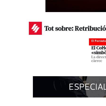
Tot sobre: Retribuci
El Periòdi
El Col·
«simbò
La direct
càrrec