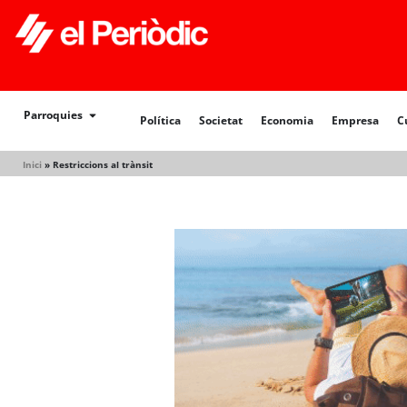
Política
Societat
Economia
Empresa
Cultur
Parroquies
Política
Societat
Economia
Empresa
C
Inici
»
Restriccions al trànsit