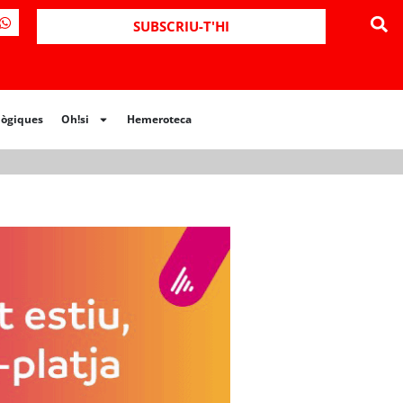
ues
Oh!si
Hemeroteca
SUBSCRIU-T'HI
lògiques
Oh!si
Hemeroteca