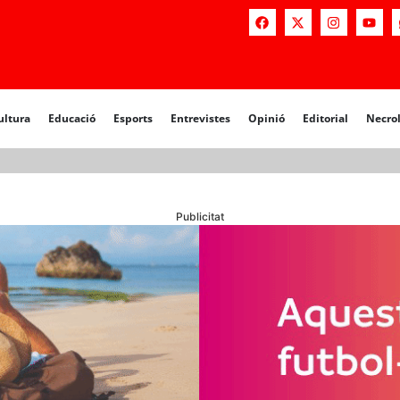
a
Educació
Esports
Entrevistes
Opinió
Editorial
Necrològiq
ultura
Educació
Esports
Entrevistes
Opinió
Editorial
Necro
Publicitat