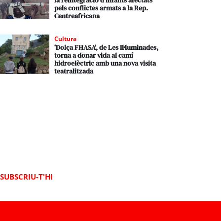
la reintegració d’infants afectats
pels conflictes armats a la Rep.
Centreafricana
Cultura
‘Dolça FHASA’, de Les Il·luminades,
torna a donar vida al camí
hidroelèctric amb una nova visita
teatralitzada
SUBSCRIU-T'HI