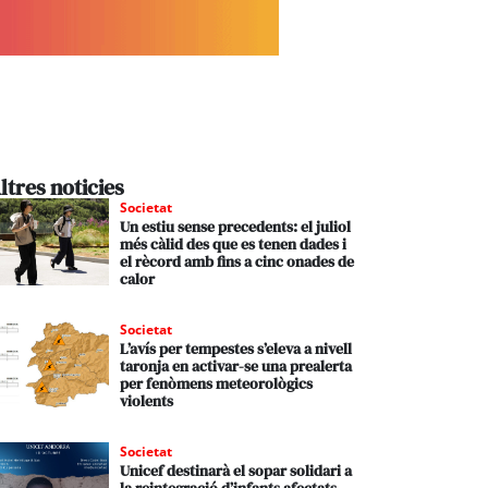
ltres noticies
Societat
Un estiu sense precedents: el juliol
més càlid des que es tenen dades i
el rècord amb fins a cinc onades de
calor
Societat
L’avís per tempestes s’eleva a nivell
taronja en activar-se una prealerta
per fenòmens meteorològics
violents
Societat
Unicef destinarà el sopar solidari a