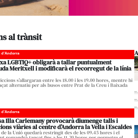
s al trànsit
A
c d'Andorra
xa LGBTIQ+ obligarà a tallar puntualment
uda Meritxell i modificarà el recorregut de la línia
iccions s’allargaran entre les 18.00 i les 19.00 hores, mentre hi
çat alternatiu per als busos entre Prat de la Creu i Baixada
c d'Andorra
sa Illa Carlemany provocarà diumenge talls i
ions viàries al centre d’Andorra la Vella i Escaldes
 de la Unió quedarà restringit des de les 09.45 hores i el
ut romandrà tancat fins a les 11.30 hores per permetre el