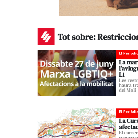
Tot sobre: Restriccion
El Periòdi
La mar
l’aving
L1
Les restr
haurà tra
del Molí
El Periòdi
La Cur
afectac
El carrer
recorreg