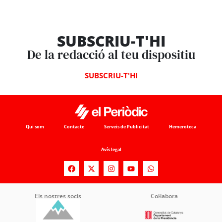
SUBSCRIU-T'HI
De la redacció al teu dispositiu
SUBSCRIU-T'HI
Qui som
Contacte
Serveis de Publicitat
Hemeroteca
Avís legal
Els nostres socis
Col·labora